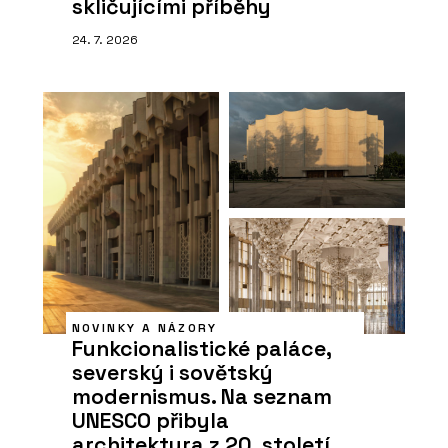
skličujícími příběhy
24. 7. 2026
NOVINKY A NÁZORY
Funkcionalistické paláce,
severský i sovětský
modernismus. Na seznam
UNESCO přibyla
architektura z 20. století