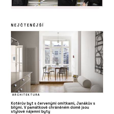
NEJČTENĚJŠÍ
ARCHITEKTURA
Kotěrův byt s červenými omítkami, Janákův s
bílými. V památkově chráněném domě jsou
stylové nájemní byty