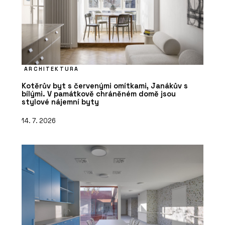
ARCHITEKTURA
Kotěrův byt s červenými omítkami, Janákův s
bílými. V památkově chráněném domě jsou
stylové nájemní byty
14. 7. 2026