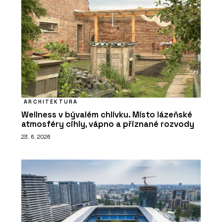
ARCHITEKTURA
Wellness v bývalém chlívku. Místo lázeňské
atmosféry cihly, vápno a přiznané rozvody
23. 6. 2026