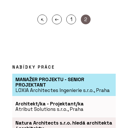
←
↖
1
2
NABÍDKY PRÁCE
MANAŽER PROJEKTU - SENIOR
PROJEKTANT
LOXIA Architectes Ingenierie s.r.o., Praha
Architekt/ka - Projektant/ka
Atribut Solutions s.r.o., Praha
Natura Architects s.r.o. hledá architekta