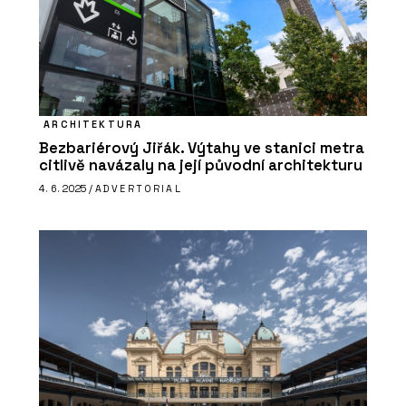
ARCHITEKTURA
Bezbariérový Jiřák. Výtahy ve stanici metra
citlivě navázaly na její původní architekturu
ČLÁNKY
4. 6. 2025 /
ADVERTORIAL
Součástí Designbloku bude
konference Designblok Talks.
Vystoupí hvězdy světového designu,
vstupenky jsou v prodeji.