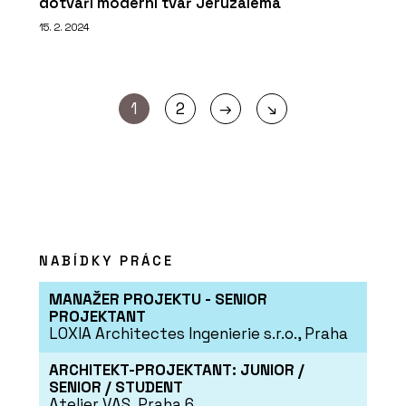
dotváří moderní tvář Jeruzaléma
15. 2. 2024
→
1
2
↘
NABÍDKY PRÁCE
MANAŽER PROJEKTU - SENIOR
PROJEKTANT
LOXIA Architectes Ingenierie s.r.o., Praha
ARCHITEKT-PROJEKTANT: JUNIOR /
SENIOR / STUDENT
Atelier VAS, Praha 6