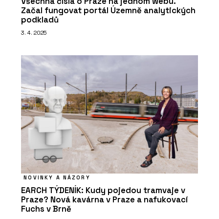
Všechna čísla o Praze na jednom webu.
Začal fungovat portál Územně analytických
podkladů
3. 4. 2025
PRODUKTY
Sprchové kouty Walk-In - RAVAK
NOVINKY A NÁZORY
ČLÁNKY
EARCH TÝDENÍK: Kudy pojedou tramvaje v
Praze? Nová kavárna v Praze a nafukovací
Nový cowork v Nuselském pivovaru
nabízí zázemí, komunitu i promyšlené
Fuchs v Brně
koupelny