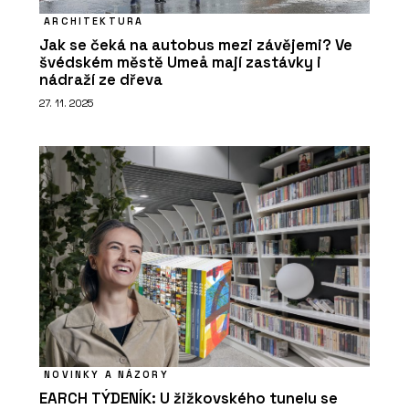
ARCHITEKTURA
Jak se čeká na autobus mezi závějemi? Ve
švédském městě Umeå mají zastávky i
nádraží ze dřeva
27. 11. 2025
NOVINKY A NÁZORY
EARCH TÝDENÍK: U žižkovského tunelu se