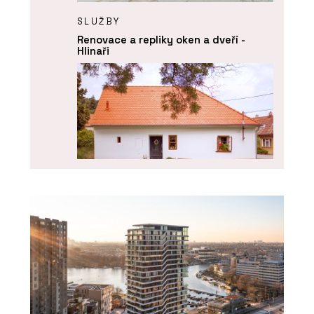
SLUŽBY
Renovace a repliky oken a dveří -
Hlinaři
O FIRMĚ
Hlinaři