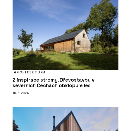
SLUŽBY
Přírodní izolace - Hlinaři
ARCHITEKTURA
Z inspirace stromy. Dřevostavbu v
severních Čechách obklopuje les
16. 1. 2024
SLUŽBY
Konzultace - Hlinaři