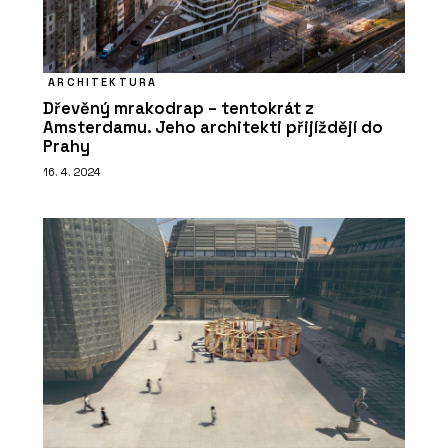
ARCHITEKTURA
Dřevěný mrakodrap – tentokrát z
SLUŽBY
Amsterdamu. Jeho architekti přijíždějí do
Hliněné omítky - Hlinaři
Prahy
16. 4. 2024
SLUŽBY
Vápenné fasády a omítky - Hlinaři