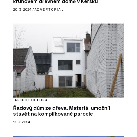
kruhovém dřevném domě v Kersku
SLUŽBY
20. 3. 2024 /
ADVERTORIAL
Rekonstrukce - Hlinaři
ČLÁNKY
Rekonstrukce historického domu s
ARCHITEKTURA
vápennou omítkou, která ctí tradici
Řadový dům ze dřeva. Materiál umožnil
stavět na komplikované parcele
11. 3. 2024