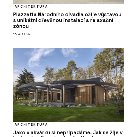
ARCHITEKTURA
Piazzetta Národního divadla ožije výstavou
s unikátní dřevěnou instalací a relaxační
zónou
15. 4. 2024
ČLÁNKY
Obývací pokoj z hlíny. Hliněné omítky
jsou útulné a dají se snadno
recyklovat
ARCHITEKTURA
Jako v akvárku si nepřipadáme. Jak se žije v