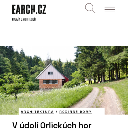
ARCHITEKTURA
/
RODINNÉ DOMY
V údolí Orlických hor