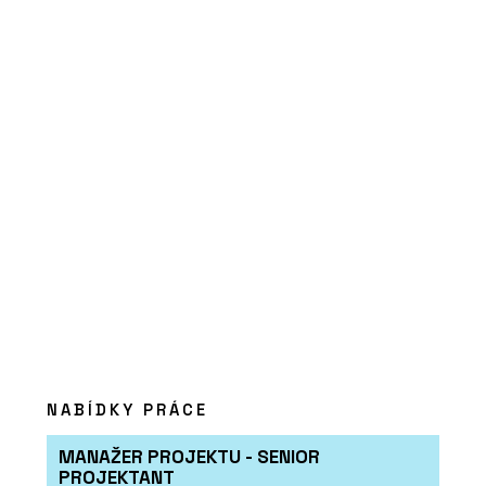
PRODUKTY
Filtrační baterie Mythos Water Hub All
in One - Franke
NABÍDKY PRÁCE
PRODUKTY
MANAŽER PROJEKTU - SENIOR
Kuchyňská baterie Mythos
PROJEKTANT
Masterpiece - Franke