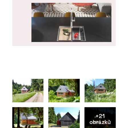
PRODUKTY
Nerezový dřez Box Pro - Franke
+21
obrázků