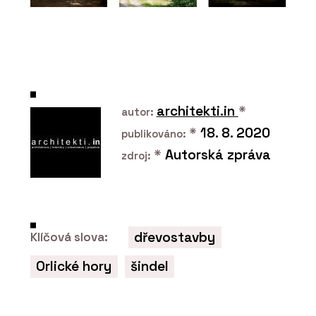
PRODUKTY
Filtrační baterie Vital Tap - Franke
architekti.in
*
autor:
*
18. 8. 2020
publikováno:
*
Autorská zpráva
zdroj:
PRODUKTY
Indukční varná deska Mythos 2Gether
dřevostavby
Klíčová slova:
Icon Steel s odsavačem par - Franke
Orlické hory
šindel