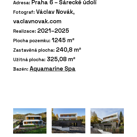
Praha 6 – Šárecké údolí
Adresa:
Václav Novák,
Fotograf:
vaclavnovak.com
2021–2025
Realizace:
1245 m²
Plocha pozemku:
240,8 m²
Zastavěná plocha:
325,08 m²
Užitná plocha:
Aquamarine Spa
Bazén: