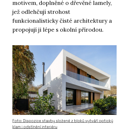
motivem, doplněné o dřevěné lamely,
jež odlehčují strohost
funkcionalisticky čisté architektury a
propojují ji lépe s okolní přírodou.
ČLÁNKY
Bazén letce Martina Šonky pracuje s
prostorem a splývá s horizontem
Foto: Dispozice stavby složené z bloků vytváří optický
klam i odstínění interiéru