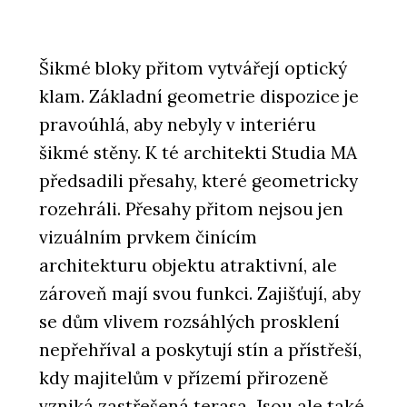
O FIRMĚ
Aquamarine Spa
Šikmé bloky přitom vytvářejí optický
klam. Základní geometrie dispozice je
pravoúhlá, aby nebyly v interiéru
šikmé stěny. K té architekti Studia MA
předsadili přesahy, které geometricky
rozehráli. Přesahy přitom nejsou jen
vizuálním prvkem činícím
architekturu objektu atraktivní, ale
PRODUKTY
zároveň mají svou funkci. Zajišťují, aby
TAO Design Sauna&Spa - Aquamarine
Spa
se dům vlivem rozsáhlých prosklení
nepřehříval a poskytují stín a přístřeší,
kdy majitelům v přízemí přirozeně
vzniká zastřešená terasa. Jsou ale také