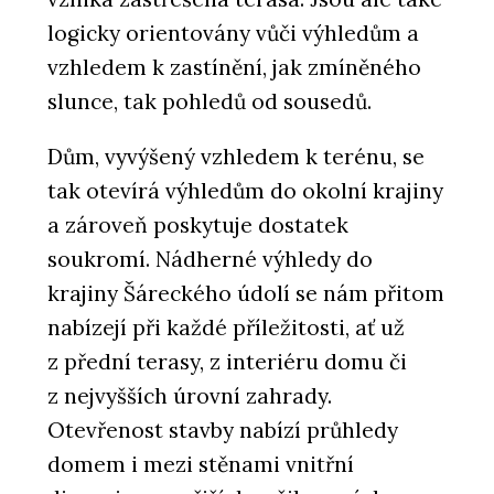
logicky orientovány vůči výhledům a
vzhledem k zastínění, jak zmíněného
slunce, tak pohledů od sousedů.
ČLÁNKY
Dům, vyvýšený vzhledem k terénu, se
Kde v olympijském Livignu po sportu
zrelaxovat? Ve wellness s českou
tak otevírá výhledům do okolní krajiny
stopou
a zároveň poskytuje dostatek
soukromí. Nádherné výhledy do
krajiny Šáreckého údolí se nám přitom
nabízejí při každé příležitosti, ať už
z přední terasy, z interiéru domu či
z nejvyšších úrovní zahrady.
Otevřenost stavby nabízí průhledy
PRODUKTY
domem i mezi stěnami vnitřní
Bazénové zakrytí - Aquamarine Spa