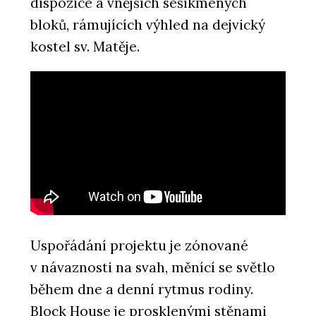
dispozice a vnějších sešikmených
bloků, rámujících výhled na dejvický
kostel sv. Matěje.
PRODUKTY
Vířivky – Aquamarine Spa
Uspořádání projektu je zónované
v návaznosti na svah, měnící se světlo
během dne a denní rytmus rodiny.
Block House je prosklenými stěnami