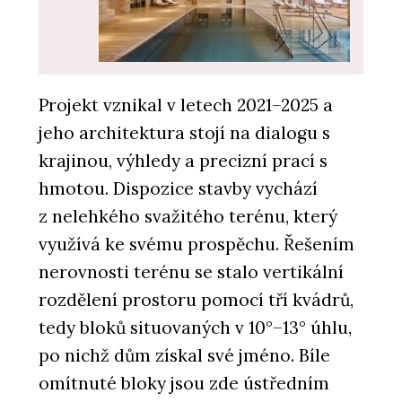
ČLÁNKY
Projekt vznikal v letech 2021–2025 a
Bazén, kde plavete do zahrady a
jeho architektura stojí na dialogu s
zpět. Nové lázně v hotelu Golden
Fairmont Prague
krajinou, výhledy a precizní prací s
hmotou. Dispozice stavby vychází
z nelehkého svažitého terénu, který
využívá ke svému prospěchu. Řešením
nerovnosti terénu se stalo vertikální
rozdělení prostoru pomocí tří kvádrů,
tedy bloků situovaných v 10°–13° úhlu,
po nichž dům získal své jméno. Bíle
PRODUKTY
Wellness - Aquamarine Spa
omítnuté bloky jsou zde ústředním