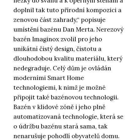
hezky do svahu a k opěrným stěnám a
doplnil tak tuto přírodní kompozici a
zenovou část zahrady,“ popisuje
umístění bazénu Dan Merta. Nerezový
bazén Imaginox zvolil pro jeho
unikátní čistý design, čistotu a
dlouhodobou kvalitu materiálu, který
nedegraduje. Celý dům je ovládán
moderními Smart Home
technologiemi, k nimž je možné
připojit také bazénovou technologii.
Bazén v klidové zóně i jeho plně
automatizovaná technologie, která se
o údržbu bazénu stará sama, tak
nenarušuje pohodlí obyvatelů domu.