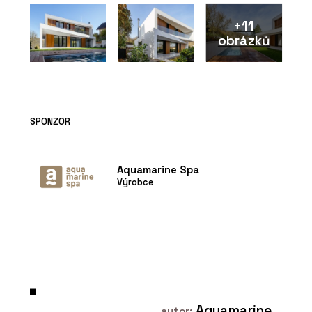
+11
obrázků
SPONZOR
Aquamarine Spa
Výrobce
Aquamarine
autor: