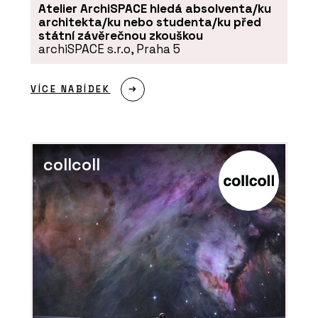
Atelier ArchiSPACE hledá absolventa/ku
- PROFIL NÁBYTEK
architekta/ku nebo studenta/ku před
státní závěrečnou zkouškou
archiSPACE s.r.o, Praha 5
VÍCE NABÍDEK
collcoll
PRODUKTY
Policový systém TAK - PROFIL
NÁBYTEK