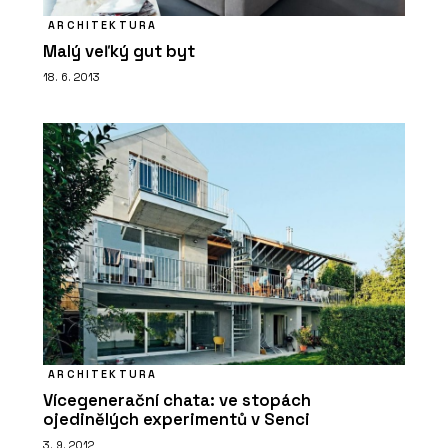
ARCHITEKTURA
Malý veľký gut byt
PRODUKTY
18. 6. 2013
Skříň SETUP se žebříkem - PROFIL
NÁBYTEK
PRODUKTY
ARCHITEKTURA
Lavice TAK - PROFIL NÁBYTEK
Vícegenerační chata: ve stopách
ojedinělých experimentů v Senci
3. 9. 2012