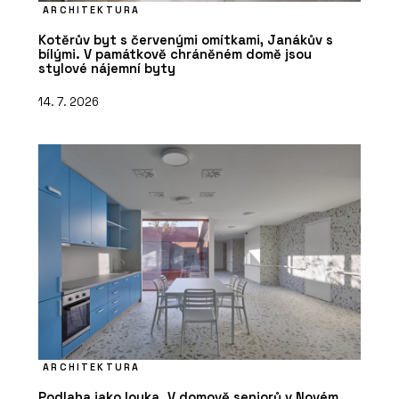
ARCHITEKTURA
Kotěrův byt s červenými omítkami, Janákův s
bílými. V památkově chráněném domě jsou
stylové nájemní byty
14. 7. 2026
ARCHITEKTURA
Podlaha jako louka. V domově seniorů v Novém