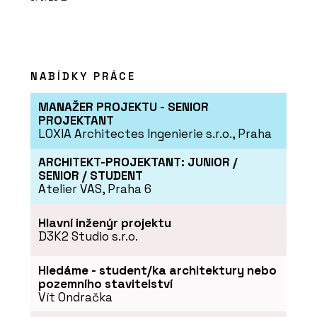
NABÍDKY PRÁCE
MANAŽER PROJEKTU - SENIOR
O FIRMĚ
PROJEKTANT
LOXIA Architectes Ingenierie s.r.o., Praha
PROFIL NÁBYTEK
ARCHITEKT-PROJEKTANT: JUNIOR /
SENIOR / STUDENT
Atelier VAS, Praha 6
Hlavní inženýr projektu
D3K2 Studio s.r.o.
Hledáme - student/ka architektury nebo
pozemního stavitelství
Vít Ondračka
PRODUKTY
Stůl SETUP FREESTYLE DESK & BOARD