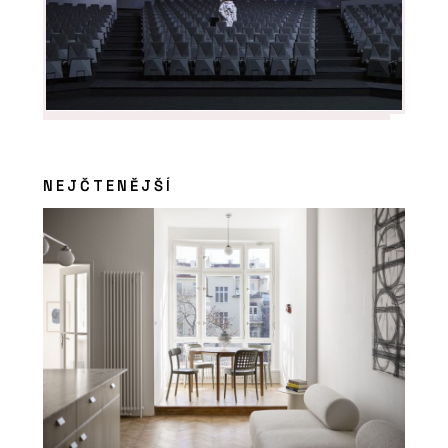
PRODUKTY
Stůl MOVE ME - PROFIL NÁBYTEK
NEJČTENĚJŠÍ
PRODUKTY
Sklopná postel - PROFIL NÁBYTEK