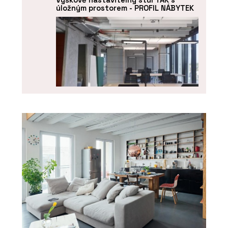
úložným prostorem - PROFIL NÁBYTEK
PRODUKTY
Výškově nastavitelný stůl s paravány
SETUP - PROFIL NÁBYTEK