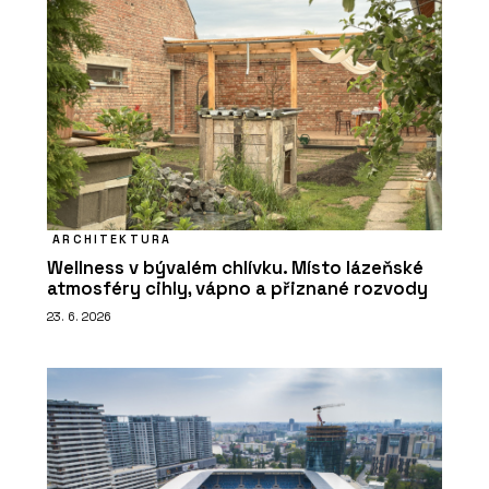
ARCHITEKTURA
Wellness v bývalém chlívku. Místo lázeňské
atmosféry cihly, vápno a přiznané rozvody
23. 6. 2026