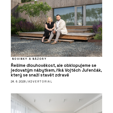
NOVINKY A NÁZORY
Řešíme dlouhověkost, ale obklopujeme se
jedovatým nábytkem, říká Vojtěch Juřenčák,
který se snaží stavět zdravě
24. 6. 2026 /
ADVERTORIAL