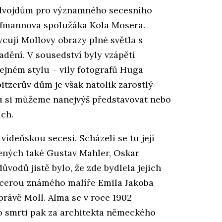
n dvojdům pro významného secesního
offmannova spolužáka Kola Mosera.
cují Mollovy obrazy plné světla s
adění. V sousedství byly vzápětí
tejném stylu – vily fotografů Huga
itzerův dům je však natolik zarostlý
ru si můžeme nanejvýš představovat nebo
ích.
vídeňskou secesi. Scházeli se tu její
dených také Gustav Mahler, Oskar
vodů jistě bylo, že zde bydlela jejich
dcerou známého malíře Emila Jakoba
 právě Moll. Alma se v roce 1902
o smrti pak za architekta německého