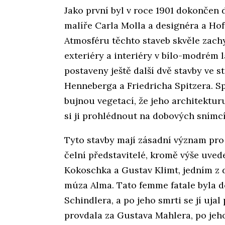
Jako první byl v roce 1901 dokonče
malíře Carla Molla a designéra a H
Atmosféru těchto staveb skvěle zachy
exteriéry a interiéry v bílo-modrém l
postaveny ještě další dvě stavby ve s
Henneberga a Friedricha Spitzera. Sp
bujnou vegetací, že jeho architektu
si ji prohlédnout na dobových snímc
Tyto stavby mají zásadní význam pro 
čelní představitelé, kromě výše uve
Kokoschka a Gustav Klimt, jedním z dů
múza Alma. Tato femme fatale byla 
Schindlera, a po jeho smrti se jí ujal
provdala za Gustava Mahlera, po jeh