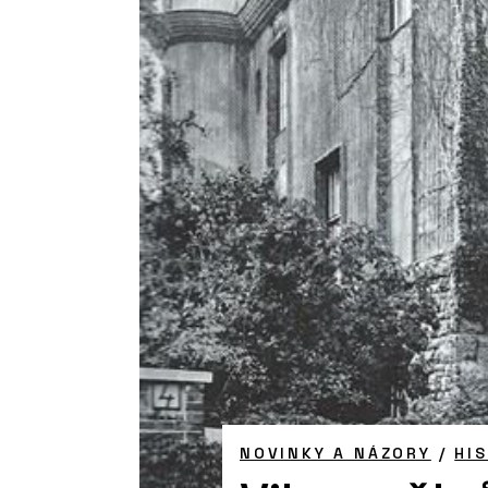
NOVINKY A NÁZORY
/
HI