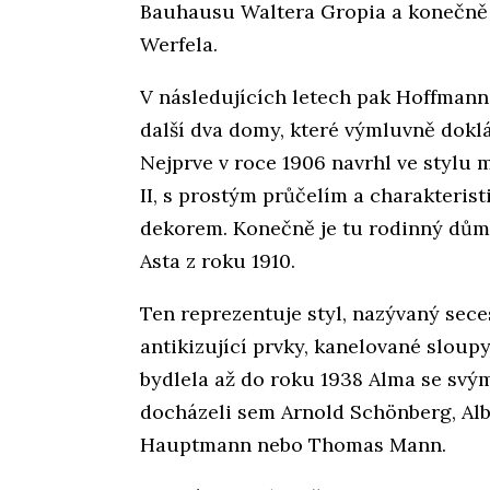
Bauhausu Waltera Gropia a konečně s
Werfela.
V následujících letech pak Hoffmann 
další dva domy, které výmluvně doklá
Nejprve v roce 1906 navrhl ve styl
II, s prostým průčelím a charakter
dekorem. Konečně je tu rodinný dům
Asta z roku 1910.
Ten reprezentuje styl, nazývaný sece
antikizující prvky, kanelované sloup
bydlela až do roku 1938 Alma se sv
docházeli sem Arnold Schönberg, Alb
Hauptmann nebo Thomas Mann.