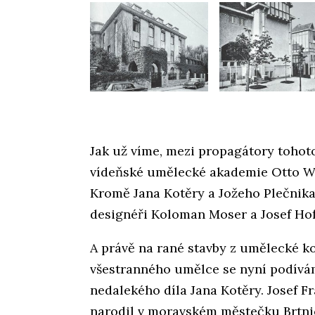
Jak už víme, mezi propagátory tohoto
vídeňské umělecké akademie Otto Wag
Kromě Jana Kotěry a Jožeho Plečnika 
designéři Koloman Moser a Josef Ho
A právě na rané stavby z umělecké k
všestranného umělce se nyní podívám
nedalekého díla Jana Kotěry. Josef F
narodil v moravském městečku Brtnice