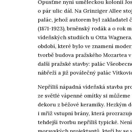
Opusťme nyní uměleckou kolonii Jo
o pár ulic dál. Na Grinziger Allee s
palác, jehož autorem byl zakladatel 
(1871-1923), brněnský rodák a o rok
vídeňských studiích u Otta Wagnera.
období, které bylo ve znamení modern
tvorbě budova pražského Mozartea v 
další pražské stavby: palác Všeobec
nábřeží a již poválečný palác Vítkovi
Nepříliš nápadná vídeňská stavba pr
ze světlé vápenné omítky si můžeme
dekoru z béžové keramiky. Hezkým de
i mříž vstupní brány, která prozrazuj
tehdejší tvorbu nepříliš typické. Ne
moravských projektantů, kteří by se 