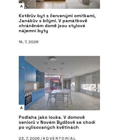
A
Kotěrův byt s červenými omítkami,
Janákův s bílými. V památkově
chráněném domě jsou stylové
nájemní byty
14. 7. 2026
A
Podlaha jako louka. V domově
seniorů v Novém Bydžově se chodí
po vylisovaných květinách
23. 7. 2026 /
ADVERTORIAL