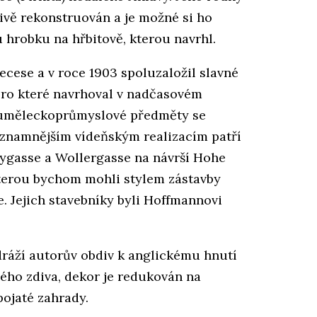
vě rekonstruován a je možné si ho
 hrobku na hřbitově, kterou navrhl.
cese a v roce 1903 spoluzaložil slavné
pro které navrhoval v nadčasovém
o uměleckoprůmyslové předměty se
významnějším vídeňským realizacím patří
gasse a Wollergasse na návrší Hohe
, kterou bychom mohli stylem zástavby
. Jejich stavebníky byli Hoffmannovi
odráží autorův obdiv k anglickému hnutí
ého zdiva, dekor je redukován na
ojaté zahrady.