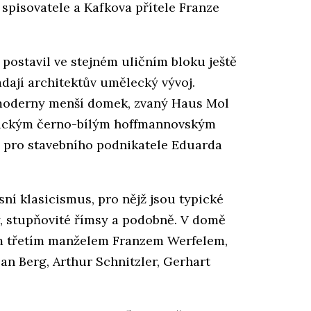
pisovatele a Kafkova přítele Franze
postavil ve stejném uličním bloku ještě
dají architektův umělecký vývoj.
u moderny menší domek, zvaný Haus Mol
istickým černo-bílým hoffmannovským
 pro stavebního podnikatele Eduarda
sní klasicismus, pro nějž jsou typické
y, stupňovité římsy a podobně. V domě
ým třetím manželem Franzem Werfelem,
an Berg, Arthur Schnitzler, Gerhart