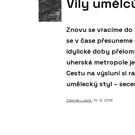
Vily umělc
Znovu se vracíme do V
se v čase přesuneme 
idylické doby přelomu
uherská metropole j
Cestu na výsluní si r
umělecký styl – sece
Zdeněk Lukeš
, 10. 8. 2016