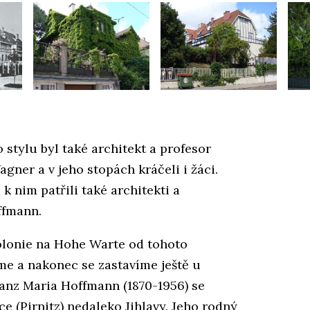
 stylu byl také architekt a profesor
ner a v jeho stopách kráčeli i žáci.
k nim patřili také architekti a
ffmann.
olonie na Hohe Warte od tohoto
e a nakonec se zastavíme ještě u
ranz Maria Hoffmann (1870-1956) se
 (Pirnitz) nedaleko Jihlavy. Jeho rodný