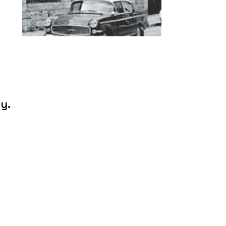
t
a
y.