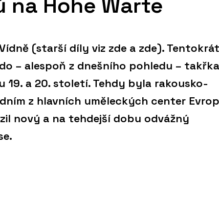
ů na Hohe Warte
ídně (starší díly viz zde a zde). Tentokrá
do – alespoň z dnešního pohledu – takřk
 19. a 20. století. Tehdy byla rakousko-
edním z hlavních uměleckých center Evrop
azil nový a na tehdejší dobu odvážný
se.