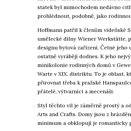
statek byl mimochodem nedávno citli
prohlédnout, podobně, jako rodinnou
Hoffmann patřil k členům vídeňské Se
umělecké dílny Wiener Werkstätte, 
designu bytová zařízení. Četné jeh
ostatně vyrábějí dodnes. K jeho nej
minikolonie rodinných domů v Gewey
Warte v XIX. distriktu. To je oblast
přirovnat třeba k pražské Hanspaulce
přátelé, výtvarníci a mecenáši.
Styl těchto vil je záměrně prostý a 
Arts and Crafts. Domy jsou z hrázděn
minimum a obklopují je romanticky p