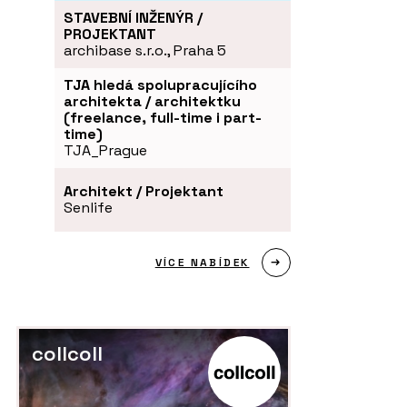
STAVEBNÍ INŽENÝR /
PROJEKTANT
archibase s.r.o., Praha 5
TJA hledá spolupracujícího
architekta / architektku
(freelance, full-time i part-
time)
TJA_Prague
Architekt / Projektant
Senlife
VÍCE NABÍDEK
collcoll