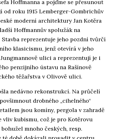
sefa Hoffmanna a pojďme se přesunout
tojí od roku 1915 Lemberger-Gombrichův
české moderní architektury Jan Kotěra
 mladší Hoffmannův spolužák na
 Stavba reprezentuje jeho pozdní tvůrčí
ího klasicismu, jenž otevírá v jeho
Jungmannově ulici a reprezentují je i
ného penzijního ústavu na Rašínově
ckého těžařstva v Olivově ulici.
ošla nedávno rekonstrukcí. Na průčelí
 povšimnout drobného „cihelného“
tailem jsou komíny, pergola v zahradě
e vliv kubismu, což je pro Kotěrovu
ní bohužel mnoho českých, resp.
v té době dokázali prosadit v centru