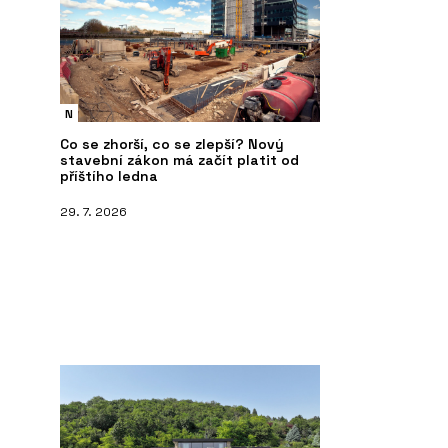
N
Co se zhorší, co se zlepší? Nový
stavební zákon má začít platit od
příštího ledna
29. 7. 2026