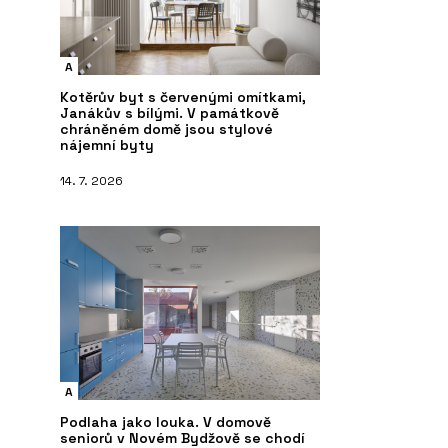
A
Kotěrův byt s červenými omítkami,
Janákův s bílými. V památkově
chráněném domě jsou stylové
nájemní byty
14. 7. 2026
A
Podlaha jako louka. V domově
seniorů v Novém Bydžově se chodí