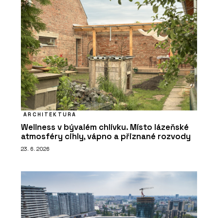
ARCHITEKTURA
Wellness v bývalém chlívku. Místo lázeňské
atmosféry cihly, vápno a přiznané rozvody
23. 6. 2026