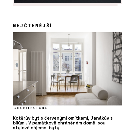
NEJČTENĚJŠÍ
ARCHITEKTURA
Kotěrův byt s červenými omítkami, Janákův s
bílými. V památkově chráněném domě jsou
stylové nájemní byty