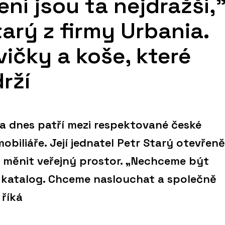
ní jsou ta nejdražší,
tarý z firmy Urbania.
vičky a koše, které
rží
a dnes patří mezi respektované české
biliáře. Její jednatel Petr Starý otevřeně
e měnit veřejný prostor. „Nechceme být
á katalog. Chceme naslouchat a společně
 říká