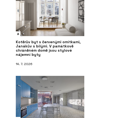
A
Kotěrův byt s červenými omítkami,
Janákův s bílými. V památkově
chráněném domě jsou stylové
nájemní byty
14. 7. 2026