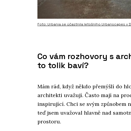
Foto: Urbania se účastnila letošního Urbanscapes v D
Co vám rozhovory s arch
to tolik baví?
Mám rád, když někdo přemýšlí do hlo
architekti uvažují. Často mají na pr
inspirující. Chci se svým způsobem n
teď jsem uvažoval hlavně nad samotn
prostoru.