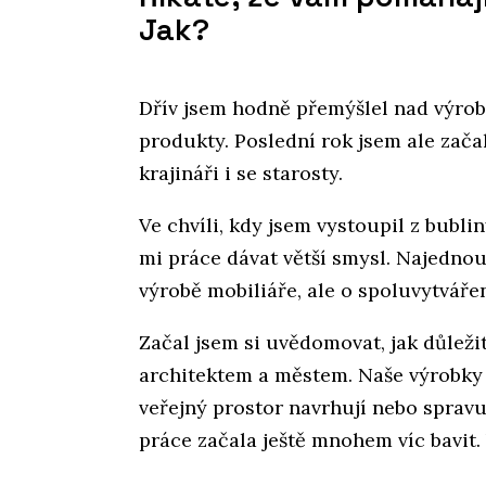
Jak?
Dřív jsem hodně přemýšlel nad výro
produkty. Poslední rok jsem ale zača
krajináři i se starosty.
Ve chvíli, kdy jsem vystoupil z bubli
mi práce dávat větší smysl. Najednou
výrobě mobiliáře, ale o spoluvytvářen
Začal jsem si uvědomovat, jak důleži
architektem a městem. Naše výrobky b
veřejný prostor navrhují nebo spravu
práce začala ještě mnohem víc bavit