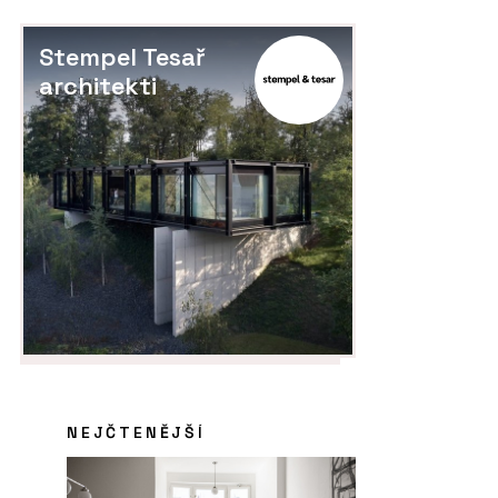
Stempel Tesař
architekti
PRODUKTY
ČL
Koš Tubo - Urbania
“L
Pe
la
NEJČTENĚJŠÍ