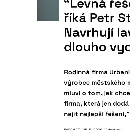
“Levná řeše
říká Petr S
Navrhují la
dlouho vyd
Rodinná firma Urbani
výrobce městského mo
mluví o tom, jak chc
firma, která jen dod
najít nejlepší řešení,”
EARCH.CZ
, 25. 5. 2026 / Advertorial