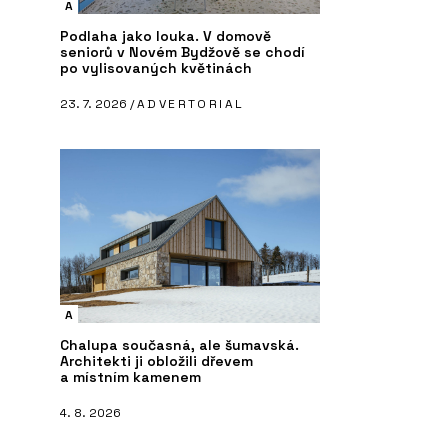
A
Podlaha jako louka. V domově
seniorů v Novém Bydžově se chodí
po vylisovaných květinách
23. 7. 2026 /
ADVERTORIAL
A
Chalupa současná, ale šumavská.
Architekti ji obložili dřevem
a místním kamenem
4. 8. 2026