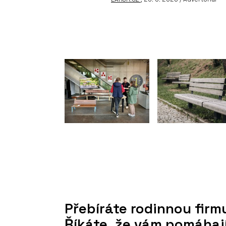
Přebíráte rodinnou firmu
Říkáte, že vám pomáhají