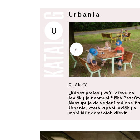
Urbania
U
KTY
ČLÁNKY
u - Urbania
„Kácet pralesy kvůli dřevu na
lavičky je nesmysl,“ říká Petr St
Nastupuje do vedení rodinné fi
Urbania, která vyrábí lavičky a
mobiliář z domácích dřevin