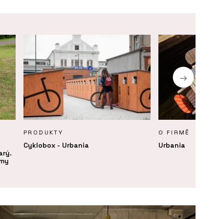
PRODUKTY
O FIRMĚ
Cyklobox - Urbania
Urbania
arý.
rmy