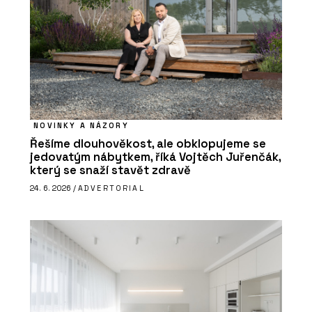
NOVINKY A NÁZORY
Řešíme dlouhověkost, ale obklopujeme se
jedovatým nábytkem, říká Vojtěch Juřenčák,
který se snaží stavět zdravě
24. 6. 2026 /
ADVERTORIAL