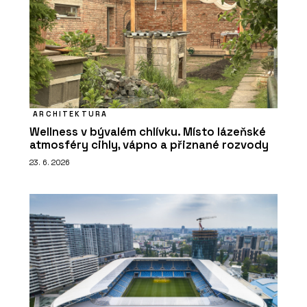
ARCHITEKTURA
Wellness v bývalém chlívku. Místo lázeňské
atmosféry cihly, vápno a přiznané rozvody
23. 6. 2026