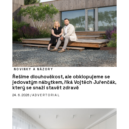
NOVINKY A NÁZORY
Řešíme dlouhověkost, ale obklopujeme se
jedovatým nábytkem, říká Vojtěch Juřenčák,
který se snaží stavět zdravě
24. 6. 2026 /
ADVERTORIAL