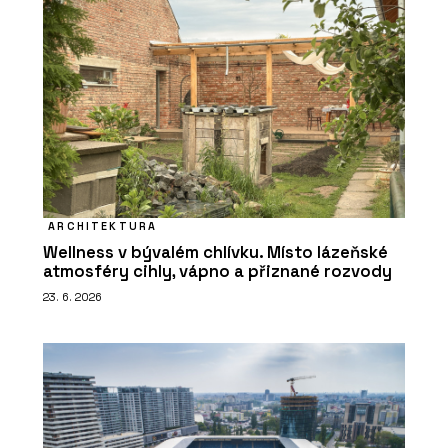
ARCHITEKTURA
Wellness v bývalém chlívku. Místo lázeňské
atmosféry cihly, vápno a přiznané rozvody
23. 6. 2026