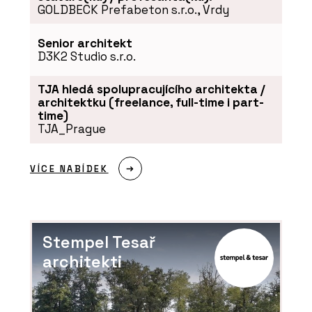
GOLDBECK Prefabeton s.r.o., Vrdy
Senior architekt
D3K2 Studio s.r.o.
TJA hledá spolupracujícího architekta /
architektku (freelance, full-time i part-
time)
TJA_Prague
VÍCE NABÍDEK
Stempel Tesař
architekti