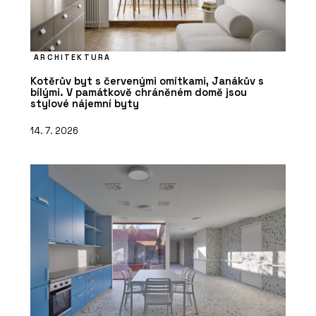
ARCHITEKTURA
Kotěrův byt s červenými omítkami, Janákův s
bílými. V památkově chráněném domě jsou
stylové nájemní byty
14. 7. 2026