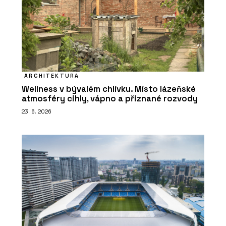
ARCHITEKTURA
Wellness v bývalém chlívku. Místo lázeňské
atmosféry cihly, vápno a přiznané rozvody
23. 6. 2026