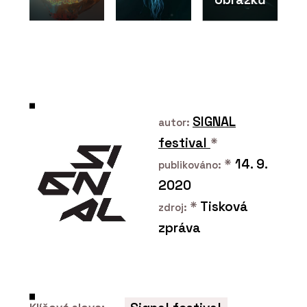
ČLÁNKY
SIGNAL
autor:
Návštěvnické centrum
festival
*
pivovaru Bernard zve na
pivo i kvalitní interiér
*
14. 9.
publikováno:
2020
*
Tisková
zdroj:
zpráva