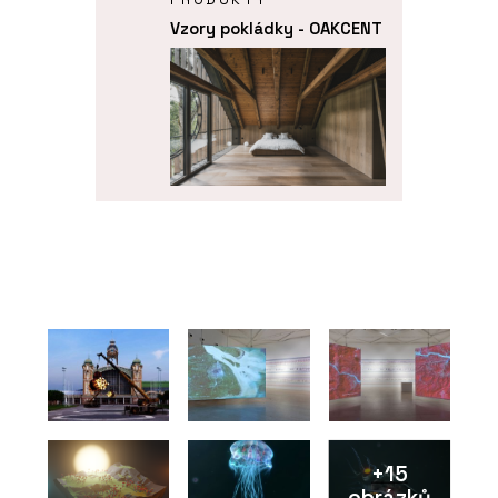
Vzory pokládky - OAKCENT
O FIRMĚ
OAKCENT
PRODUKTY
+15
Dubové podlahy -
OAKCENT
obrázků