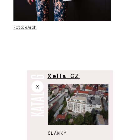
Foto: eArch
Xella CZ
X
ČLÁNKY