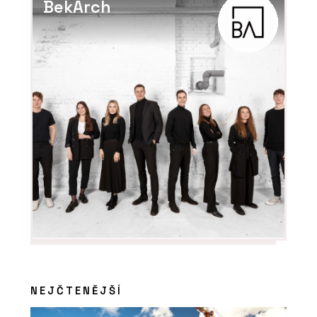
BekArch
NEJČTENĚJŠÍ