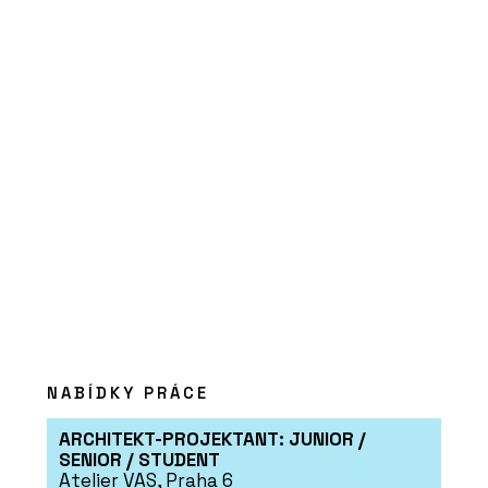
Tvárnice Silka namísto
železobetonu na druhém
bytovém domě Rezidence
Triangl v Brně
PRODUKTY
Vápenopískové tvárnice
Silka - Xella
NABÍDKY PRÁCE
ARCHITEKT-PROJEKTANT: JUNIOR /
SENIOR / STUDENT
Atelier VAS, Praha 6