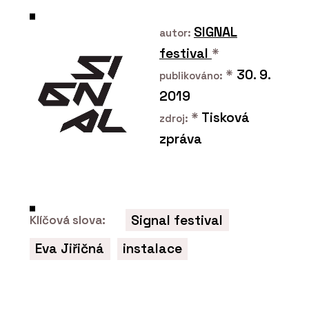
SLUŽBY
SIGNAL
autor:
Rekonstrukce - Xella
festival
*
*
30. 9.
publikováno:
2019
*
Tisková
zdroj:
zpráva
O FIRMĚ
Xella CZ
Signal festival
Klíčová slova:
Eva Jiřičná
instalace
ČLÁNKY