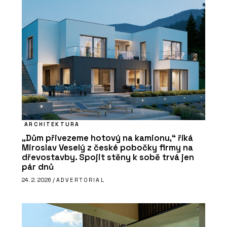
ARCHITEKTURA
„Dům přivezeme hotový na kamionu,“ říká
Miroslav Veselý z české pobočky firmy na
dřevostavby. Spojit stěny k sobě trvá jen
pár dnů
24. 2. 2026 /
ADVERTORIAL