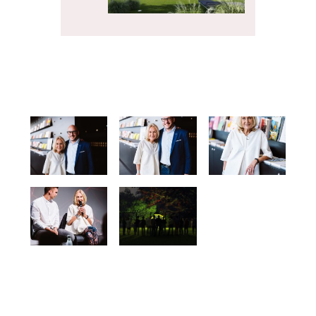
SLUŽBY
Návrh a projektování
projektů - Xella
PRODUKTY
Pórobetonový stavební
materiál Ytong - Xella