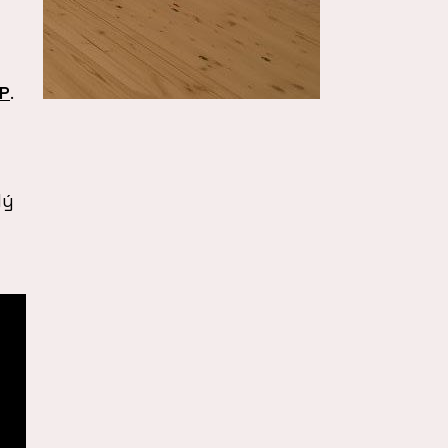
P
.
dý