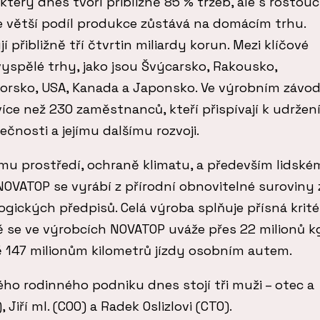
který dnes tvoří přibližně 85 % tržeb, ale s rostouc
e větší podíl produkce zůstává na domácím trhu.
 přibližně tří čtvrtin miliardy korun. Mezi klíčové
vyspělé trhy, jako jsou Švýcarsko, Rakousko,
 Norsko, USA, Kanada a Japonsko. Ve výrobním závo
více než 230 zaměstnanců, kteří přispívají k udržen
nosti a jejímu dalšímu rozvoji.
ímu prostředí, ochraně klimatu, a především lidsk
OVATOP se vyrábí z přírodní obnovitelné suroviny 
gických předpisů. Celá výroba splňuje přísná krité
ně se ve výrobcích NOVATOP uváže přes 22 milionů k
ě 147 milionům kilometrů jízdy osobním autem.
ho rodinného podniku dnes stojí tři muži – otec a
 Jiří ml. (COO) a Radek Oslizlovi (CTO).