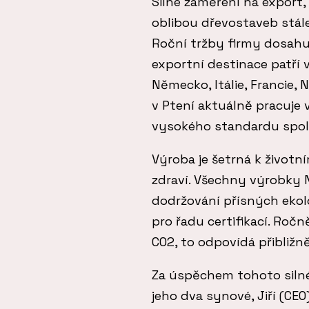
Silné zaměření na export, 
oblibou dřevostaveb stál
Roční tržby firmy dosahují
exportní destinace patří 
Německo, Itálie, Francie,
v Ptení aktuálně pracuje 
vysokého standardu společ
Výroba je šetrná k životn
zdraví. Všechny výrobky N
dodržování přísných ekolo
pro řadu certifikací. Roč
CO2, to odpovídá přibližn
Za úspěchem tohoto silné
jeho dva synové, Jiří (CEO),