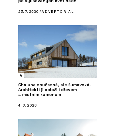
po vylisovaných květinách
23. 7. 2026 /
ADVERTORIAL
A
Chalupa současná, ale šumavská.
Architekti ji obložili dřevem
a místním kamenem
4. 8. 2026