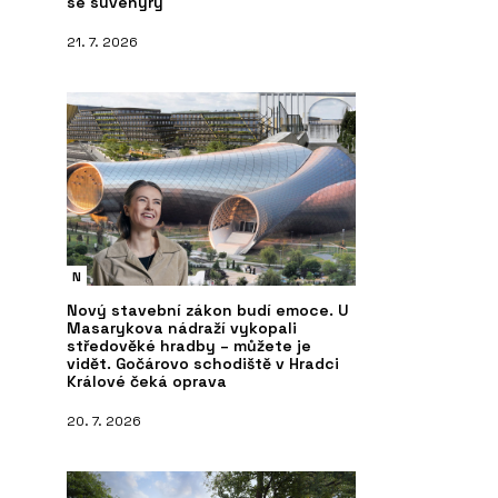
se suvenýry
21. 7. 2026
N
Nový stavební zákon budí emoce. U
Masarykova nádraží vykopali
středověké hradby – můžete je
vidět. Gočárovo schodiště v Hradci
Králové čeká oprava
20. 7. 2026