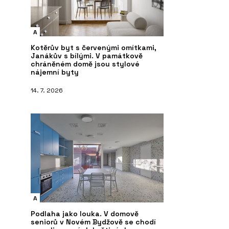
A
Kotěrův byt s červenými omítkami,
Janákův s bílými. V památkově
chráněném domě jsou stylové
nájemní byty
14. 7. 2026
A
Podlaha jako louka. V domově
seniorů v Novém Bydžově se chodí