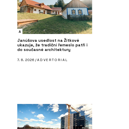
A
Janúšova usedlost na Žítkové
ukazuje, že tradiční řemeslo patří i
do současné architektury
7. 8. 2026 /
ADVERTORIAL