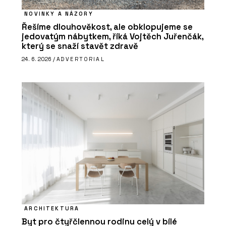
NOVINKY A NÁZORY
Řešíme dlouhověkost, ale obklopujeme se
jedovatým nábytkem, říká Vojtěch Juřenčák,
který se snaží stavět zdravě
24. 6. 2026 /
ADVERTORIAL
ARCHITEKTURA
Byt pro čtyřčlennou rodinu celý v bílé