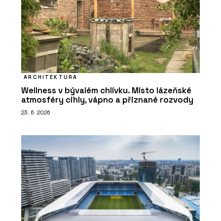
ARCHITEKTURA
Wellness v bývalém chlívku. Místo lázeňské
atmosféry cihly, vápno a přiznané rozvody
23. 6. 2026