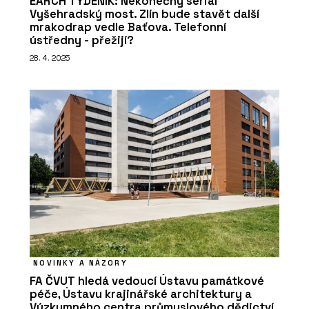
EARCH TÝDENÍK: Nekonečný seriál
Vyšehradský most. Zlín bude stavět další
mrakodrap vedle Baťova. Telefonní
ústředny - přežijí?
28. 4. 2025
NOVINKY A NÁZORY
FA ČVUT hledá vedoucí Ústavu památkové
péče, Ústavu krajinářské architektury a
Výzkumného centra průmyslového dědictví