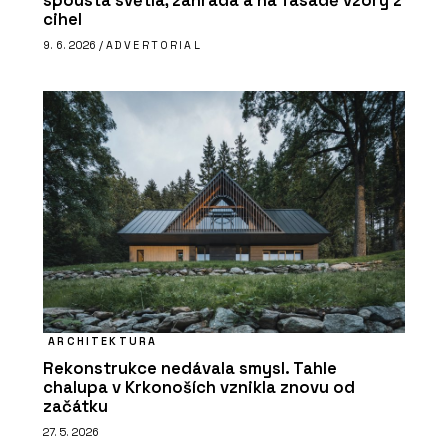
spousta světla, zahrada a na fasádě vzory z
cihel
9. 6. 2026 /
ADVERTORIAL
ARCHITEKTURA
Rekonstrukce nedávala smysl. Tahle
chalupa v Krkonoších vznikla znovu od
začátku
27. 5. 2026