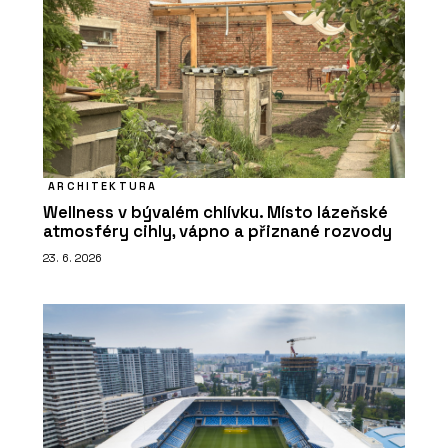
ARCHITEKTURA
Wellness v bývalém chlívku. Místo lázeňské
atmosféry cihly, vápno a přiznané rozvody
23. 6. 2026