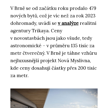
V Brně se od začátku roku prodalo 479
nových bytů, což je víc než za rok 2023
dohromady, uvádí se
v analýze
realitní
agentury Trikaya. Ceny
v novostavbách jsou jako všude, tedy
astronomické – v průměru 135 tisíc za
ČLÁNKY
metr čtverečný. V Brně je táhne vzhůru
Seznamte se s polskými mrakodrapy
ve Varšavě. Komplex HUB je
nejluxusnější projekt Nová Myslivna,
multifunkční, UNIT má dračí kůži
kde ceny dosahují částky přes 200 tisíc
za metr.