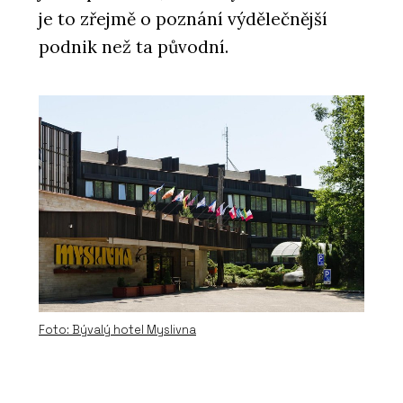
je to zřejmě o poznání výdělečnější
podnik než ta původní.
PRODUKTY
Low-Carbon Glass a služba Recycle
Glass - AGC Glass Europe
Foto: Bývalý hotel Myslivna
O FIRMĚ