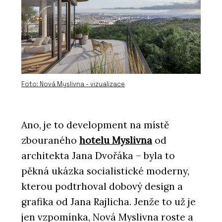
PRODUKTY
Skla s protislunečním povlakem
Energy a Stopray - AGC Glass Europe
Foto: Nová Myslivna - vizualizace
Ano, je to development na místě
zbouraného
hotelu Myslivna
od
ČLÁNKY
architekta Jana Dvořáka – byla to
Mrakodrap Mennica má prosklenou
pěkná ukázka socialistické moderny,
fasádu a interiér zdobí leštěný
mramor. Je dominantou Varšavy,
kterou podtrhoval dobový design a
která v noci září
grafika od Jana Rajlicha. Jenže to už je
jen vzpomínka, Nová Myslivna roste a