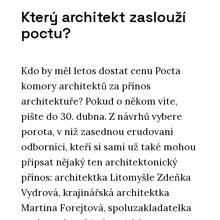
AGC Glass Europe
Který architekt zaslouží
poctu?
Kdo by měl letos dostat cenu Pocta
komory architektů za přínos
architektuře? Pokud o někom víte,
pište do 30. dubna. Z návrhů vybere
PRODUKTY
porota, v níž zasednou erudovaní
Konfigurátor skla - AGC Glass Europe
odborníci, kteří si sami už také mohou
připsat nějaký ten architektonický
přínos: architektka Litomyšle Zdeňka
Vydrová, krajinářská architektka
Martina Forejtová, spoluzakladatelka