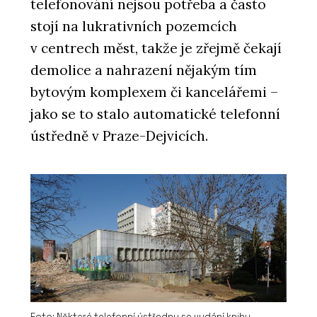
telefonování nejsou potřeba a často
stojí na lukrativních pozemcích
v centrech měst, takže je zřejmě čekají
demolice a nahrazení nějakým tím
bytovým komplexem či kancelářemi –
jako se to stalo automatické telefonní
ústředně v Praze-Dejvicích.
Foto: Některé telefonní ústředny se vydání knihy