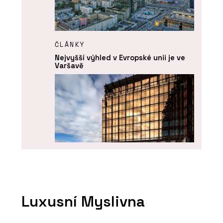
ČLÁNKY
Nejvyšší výhled v Evropské unii je ve
Varšavě
PRODUKTY
Coating on Demand - AGC Glass
Luxusní Myslivna
Europe