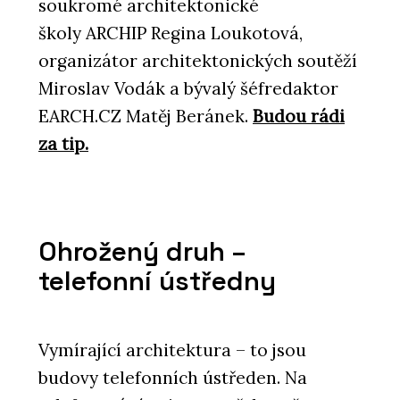
soukromé architektonické
školy ARCHIP Regina Loukotová,
organizátor architektonických soutěží
PRODUKTY
Dekorativní skla - AGC Glass Europe
Miroslav Vodák a bývalý šéfredaktor
EARCH.CZ Matěj Beránek.
Budou rádi
za tip.
Ohrožený druh –
telefonní ústředny
Vymírající architektura – to jsou
budovy telefonních ústředen. Na