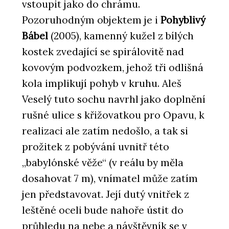
vstoupit jako do chrámu.
Pozoruhodným objektem je i
Pohyblivý
Bábel
(2005), kamenný kužel z bílých
kostek zvedající se spirálovitě nad
kovovým podvozkem, jehož tři odlišná
kola implikují pohyb v kruhu. Aleš
Veselý tuto sochu navrhl jako doplnění
rušné ulice s křižovatkou pro Opavu, k
realizaci ale zatím nedošlo, a tak si
prožitek z pobývání uvnitř této
„babylónské věže“ (v reálu by měla
dosahovat 7 m), vnímatel může zatím
jen představovat. Její dutý vnitřek z
leštěné oceli bude nahoře ústit do
průhledu na nebe a návštěvník se v