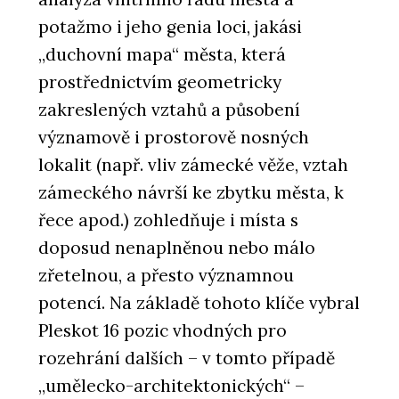
potažmo i jeho genia loci, jakási
„duchovní mapa“ města, která
prostřednictvím geometricky
zakreslených vztahů a působení
významově i prostorově nosných
lokalit (např. vliv zámecké věže, vztah
zámeckého návrší ke zbytku města, k
řece apod.) zohledňuje i místa s
doposud nenaplněnou nebo málo
zřetelnou, a přesto významnou
potencí. Na základě tohoto klíče vybral
Pleskot 16 pozic vhodných pro
rozehrání dalších – v tomto případě
„umělecko-architektonických“ –