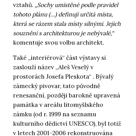
vztahů.
„Sochy umístěné podle pravidel
tohoto plánu (…) definují určitá místa,
která se rázem stala místy silnými. Jejich
souznění s architekturou je nebývalé,“
komentuje svou volbu architekt.
Také „interiérová“ část výstavy si
zaslouží název „Aleš Veselý v
prostorách Josefa Pleskota“ . Bývalý
zámecký pivovar, tato původně
renesanční, později barokně upravená
památka v areálu litomyšlského
zámku (od r. 1999 na seznamu
kulturního dědictví UNESCO), byl totiž
v letech 2001–2006 rekonstruována