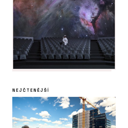
ČLÁNKY
Představa studeného kláštera už
neplatí
NEJČTENĚJŠÍ
PRODUKTY
Systém pro instalaci teplé a studené
pitné vody RAUTITAN - REHAU