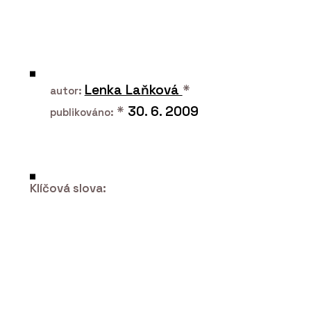
PRODUKTY
Lenka Laňková
*
Vytápění a chlazení - REHAU
autor:
*
30. 6. 2009
publikováno:
Klíčová slova:
O FIRMĚ
REHAU Česká republika