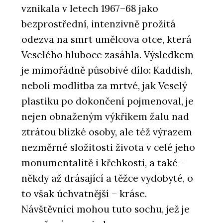
vznikala v letech 1967–68 jako
bezprostřední, intenzivně prožitá
odezva na smrt umělcova otce, která
Veselého hluboce zasáhla. Výsledkem
je mimořádně působivé dílo: Kaddish,
neboli modlitba za mrtvé, jak Veselý
plastiku po dokončení pojmenoval, je
nejen obnaženým výkřikem žalu nad
ztrátou blízké osoby, ale též výrazem
nezměrné složitosti života v celé jeho
monumentalitě i křehkosti, a také –
někdy až drásající a těžce vydobyté, o
to však úchvatnější – kráse.
Návštěvníci mohou tuto sochu, jež je