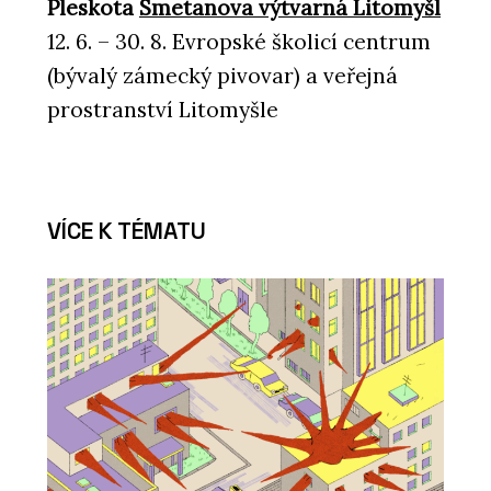
Pleskota
Smetanova výtvarná Litomyšl
12. 6. – 30. 8. Evropské školicí centrum
(bývalý zámecký pivovar) a veřejná
prostranství Litomyšle
VÍCE K TÉMATU