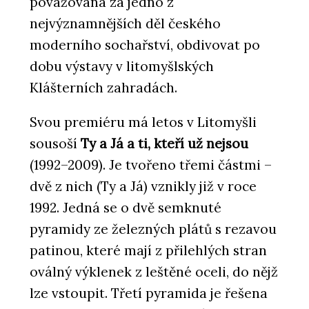
považována za jedno z
nejvýznamnějších děl českého
moderního sochařství, obdivovat po
dobu výstavy v litomyšlských
Klášterních zahradách.
Svou premiéru má letos v Litomyšli
sousoší
Ty a Já a ti, kteří už nejsou
(1992–2009). Je tvořeno třemi částmi –
dvě z nich (Ty a Já) vznikly již v roce
1992. Jedná se o dvě semknuté
pyramidy ze železných plátů s rezavou
patinou, které mají z přilehlých stran
oválný výklenek z leštěné oceli, do nějž
lze vstoupit. Třetí pyramida je řešena