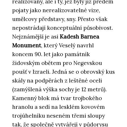
realizovány, ale i ty, jež byly již předem
pojaty jako nerealizovatelné vize,
umělcovy představy, sny. Přesto však
nepostrádají konceptuální působivost.
Nejznámější je asi
Kadesh Barnea
Monument
, který Veselý navrhl
koncem 90. let jako památník
židovským obětem pro Negevskou
poušť v Izraeli. Jedná se o obrovský kus
skály na podpěrách z leštěné oceli
(zamýšlená výška sochy je 12 metrů).
Kamenný blok má tvar trojbokého
hranolu a sedí na lesklém kovovém
trojúhelníku neseném třemi sloupy
tak, že společně vytvářejí v půdorysu