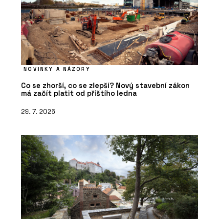
NOVINKY A NÁZORY
Co se zhorší, co se zlepší? Nový stavební zákon
má začít platit od příštího ledna
PRODUKTY
29. 7. 2026
Regulace teploty NEA SMART 2.0 -
REHAU