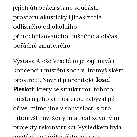
jejích útrobách stane součástí
prostoru akusticky i jinak zcela
odlišného od okolního –
přetechnizovaného, rušného a občas
pořádně zmateného.
Výstava Aleše Veselého je zajímavá i
koncepcí umístění soch v litomyšlském
prostředí. Navrhl ji architekt
Josef
Pleskot
, který se strukturou tohoto
města a jeho atmosférou zabýval již
dříve, mimo jiné v souvislosti s pro
Litomyšl navrženými a realizovanými
projekty rekonstrukcí. Výsledkem byla
analýza vnitřního řádu města a