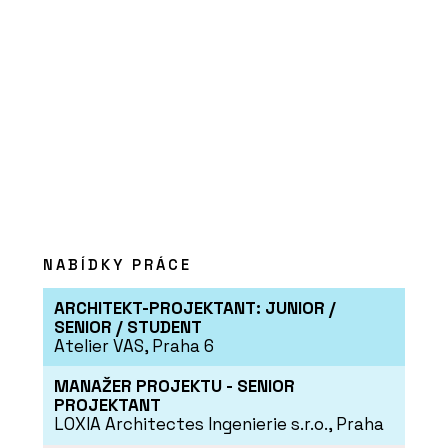
PRODUKTY
Systém odhlučnění domovní
kanalizace RAUPIANO PLUS - REHAU
NABÍDKY PRÁCE
ARCHITEKT-PROJEKTANT: JUNIOR /
SENIOR / STUDENT
Atelier VAS, Praha 6
MANAŽER PROJEKTU - SENIOR
PROJEKTANT
LOXIA Architectes Ingenierie s.r.o., Praha