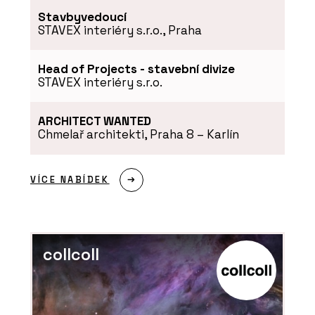
ČLÁNKY
Stavbyvedoucí
Vícepodlažní dřevostavba TIMBER
STAVEX interiéry s.r.o., Praha
PRAHA s podlahovým vytápěním
REHAU
Head of Projects - stavební divize
STAVEX interiéry s.r.o.
ARCHITECT WANTED
Chmelař architekti, Praha 8 – Karlín
VÍCE NABÍDEK
PRODUKTY
Potrubní systémy - REHAU
collcoll