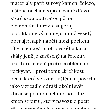
materiály patří surový kámen, železo,
leštěná ocel a neopracované dřevo,
které svou podstatou již na
elementární úrovni sugerují
protikladné významy, s nimiž Veselý
operuje: např. napětí mezi pocitem
tíhy a lehkosti u obrovského kusu
skály, jenž je zavěšený na řetězu v
prostoru, a není proto problém ho
rozkývat…, proti tomu „křehkost“
oceli, která ve svém leštěném povrchu
jako v zrcadle odráží okolní svět –
stává se pouhou nehmotnou iluzí…,
kmen stromu, který navozuje pocit
růstu, proměny, života a v kombinaci s