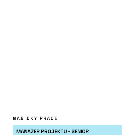
PRODUKTY
Série keramických dlaždic MIXTONE -
RAKO
NABÍDKY PRÁCE
MANAŽER PROJEKTU - SENIOR