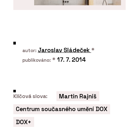
PRODUKTY
Série keramických obkladů PINO -
Jaroslav Sládeček
*
RAKO
autor:
*
17. 7. 2014
publikováno:
Martin Rajniš
Klíčová slova:
Centrum současného umění DOX
DOX+
ČLÁNKY
Plzeňské nádraží prošlo rekonstrukcí
a stává se moderním dopravním uzlem