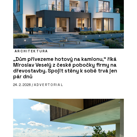
ARCHITEKTURA
„Dům přivezeme hotový na kamionu,“ říká
Miroslav Veselý z české pobočky firmy na
dřevostavby. Spojit stěny k sobě trvá jen
pár dnů
24. 2. 2026 /
ADVERTORIAL