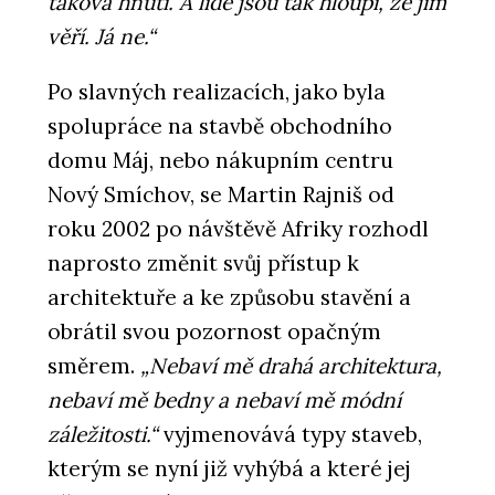
taková hnutí. A lidé jsou tak hloupí, že jim
věří. Já ne.“
Po slavných realizacích, jako byla
spolupráce na stavbě obchodního
domu Máj, nebo nákupním centru
Nový Smíchov, se Martin Rajniš od
roku 2002 po návštěvě Afriky rozhodl
naprosto změnit svůj přístup k
architektuře a ke způsobu stavění a
obrátil svou pozornost opačným
směrem.
„Nebaví mě drahá architektura,
nebaví mě bedny a nebaví mě módní
záležitosti.“
vyjmenovává typy staveb,
kterým se nyní již vyhýbá a které jej