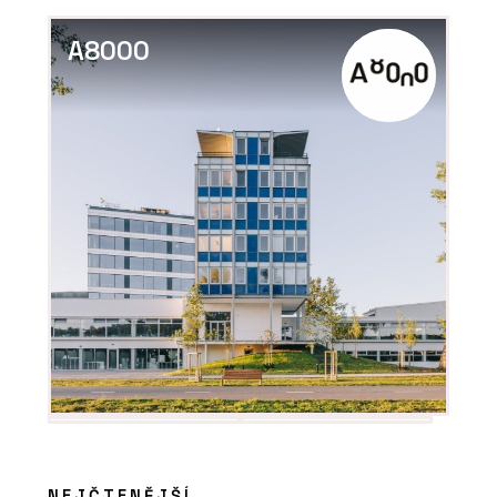
A8000
O FIRMĚ
LASSELSBERGER (RAKO)
NEJČTENĚJŠÍ