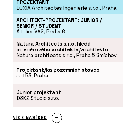
PROJEKTANT
LOXIA Architectes Ingenierie s.r.o., Praha
PRODUKTY
ARCHITEKT-PROJEKTANT: JUNIOR /
Série dlaždic RAVE - RAKO
SENIOR / STUDENT
Atelier VAS, Praha 6
Natura Architects s.r.o. hledá
interiérového architekta/architektu
Natura architects s.r.o., Praha 5 Smíchov
Projektant/ka pozemních staveb
dot53, Praha
Junior projektant
ČLÁNKY
D3K2 Studio s.r.o.
Pergamenka: Nový život
holešovického brownfieldu
VÍCE NABÍDEK