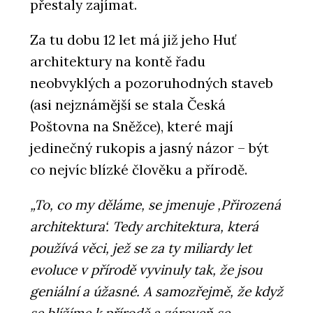
přestaly zajímat.
Za tu dobu 12 let má již jeho Huť
architektury na kontě řadu
neobvyklých a pozoruhodných staveb
(asi nejznámější se stala Česká
Poštovna na Sněžce), které mají
jedinečný rukopis a jasný názor – být
co nejvíc blízké člověku a přírodě.
„To, co my děláme, se jmenuje ‚Přirozená
architektura‘. Tedy architektura, která
používá věci, jež se za ty miliardy let
evoluce v přírodě vyvinuly tak, že jsou
geniální a úžasné. A samozřejmě, že když
se blížíme k přírodě a zároveň se