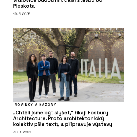
Vítkovice budou mít další stavbu od
Pleskota
19. 5. 2025
NOVINKY A NÁZORY
„Chtěli jsme být slyšet,“ říkají Fosbury
Architecture. Proto architektonický
kolektiv píše texty a připravuje výstavy
30. 1. 2025