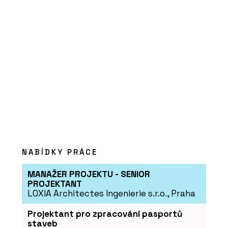
PRODUKTY
Postele - BeOak by Javorina
NABÍDKY PRÁCE
MANAŽER PROJEKTU - SENIOR
PROJEKTANT
LOXIA Architectes Ingenierie s.r.o., Praha
SLUŽBY
Program JAVORINA PRO - BeOak by
Projektant pro zpracování pasportů
Javorina
staveb