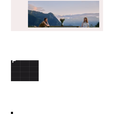
O FIRMĚ
BeOak by Javorina