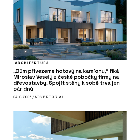
ARCHITEKTURA
„Dům přivezeme hotový na kamionu,“ říká
Miroslav Veselý z české pobočky firmy na
dřevostavby. Spojit stěny k sobě trvá jen
pár dnů
24. 2. 2026 /
ADVERTORIAL