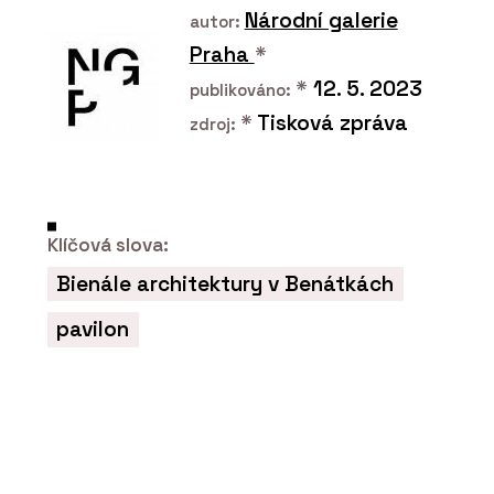
Národní galerie
autor:
PRODUKTY
Praha
*
Modulární set pro domácí cvičení
SANA - BeOak by Javorina
*
12. 5. 2023
publikováno:
*
Tisková zpráva
zdroj:
Klíčová slova:
Bienále architektury v Benátkách
pavilon
PRODUKTY
Konferenční stolky - BeOak by
Javorina