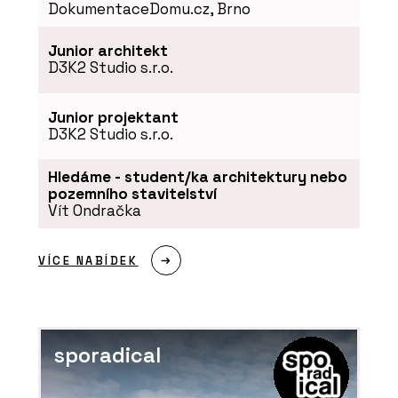
DokumentaceDomu.cz, Brno
Junior architekt
D3K2 Studio s.r.o.
Junior projektant
D3K2 Studio s.r.o.
Hledáme - student/ka architektury nebo
pozemního stavitelství
PRODUKTY
Vít Ondračka
Modulární úložné systémy LINK -
BeOak by Javorina
VÍCE NABÍDEK
sporadical