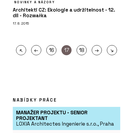
NOVINKY A NÁZORY
Architekti CZ: Ekologie a udržitelnost - 12.
díl - Rozwałka
17. 8. 2015
←
→
↖
16
17
18
↘
NABÍDKY PRÁCE
MANAŽER PROJEKTU - SENIOR
PROJEKTANT
LOXIA Architectes Ingenierie s.r.o., Praha