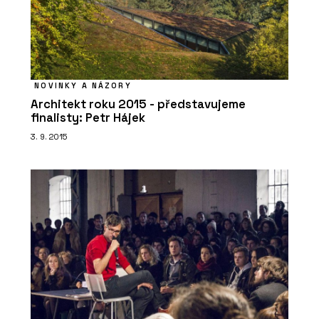
PRODUKTY
Série dlaždic RAVE - RAKO
NOVINKY A NÁZORY
Architekt roku 2015 - představujeme
finalisty: Petr Hájek
3. 9. 2015
ČLÁNKY
Pergamenka: Nový život
holešovického brownfieldu