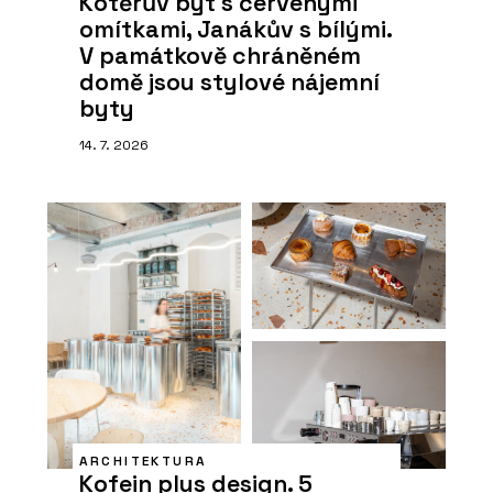
Kotěrův byt s červenými
omítkami, Janákův s bílými.
V památkově chráněném
domě jsou stylové nájemní
byty
14. 7. 2026
ARCHITEKTURA
Kofein plus design. 5