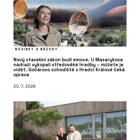
NOVINKY A NÁZORY
Nový stavební zákon budí emoce. U Masarykova
nádraží vykopali středověké hradby – můžete je
vidět. Gočárovo schodiště v Hradci Králové čeká
oprava
20. 7. 2026