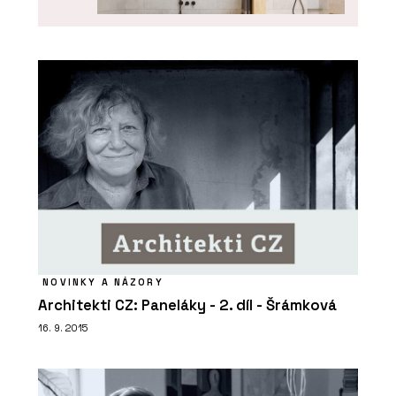
PRODUKTY
Série keramických obkladů PINO -
RAKO
NOVINKY A NÁZORY
Architekti CZ: Paneláky - 2. díl - Šrámková
16. 9. 2015
ČLÁNKY
Plzeňské nádraží prošlo rekonstrukcí
a stává se moderním dopravním uzlem