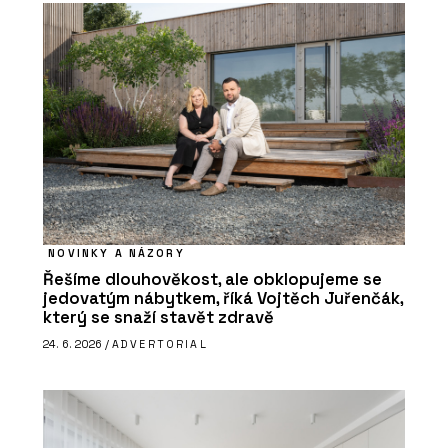
NOVINKY A NÁZORY
Řešíme dlouhověkost, ale obklopujeme se
jedovatým nábytkem, říká Vojtěch Juřenčák,
který se snaží stavět zdravě
24. 6. 2026 /
ADVERTORIAL