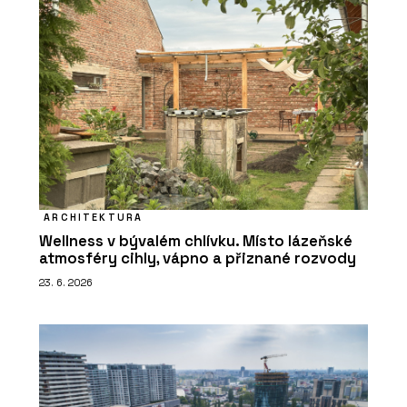
ARCHITEKTURA
Wellness v bývalém chlívku. Místo lázeňské
atmosféry cihly, vápno a přiznané rozvody
23. 6. 2026