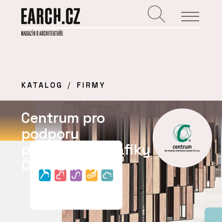
KATALOG
FIRMY
Centrum pro
podporu
počítačové grafiky
ČR (CEGRA)