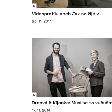
N
Videoprofily aneb Jak se žije v
23. 11. 2014
N
Drgová & Kijonka: Musí se to vyňuňa
17. 11. 2014