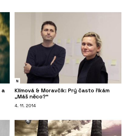
N
 a
Klímová & Moravčík: Prý často říkám
„Máš něco?“
4. 11. 2014