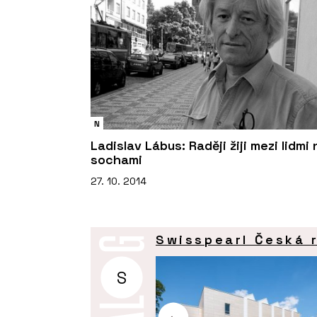
N
Ladislav Lábus: Raději žiji mezi lidmi
sochami
27. 10. 2014
Swisspearl Česká r
S