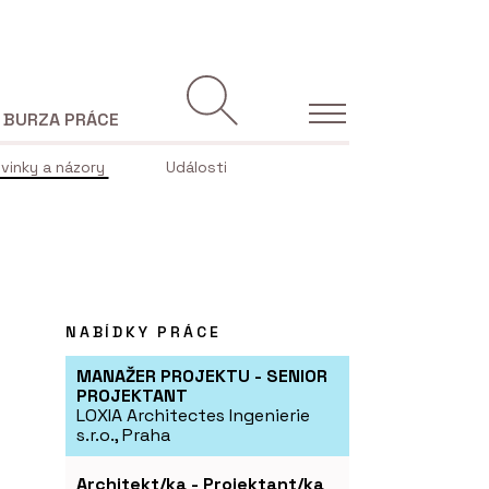
BURZA PRÁCE
vinky a názory
Události
NABÍDKY PRÁCE
MANAŽER PROJEKTU - SENIOR
PROJEKTANT
LOXIA Architectes Ingenierie
s.r.o., Praha
Architekt/ka - Projektant/ka