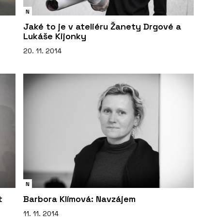
N
Jaké to je v ateliéru Žanety Drgové a
Lukáše Kijonky
20. 11. 2014
N
t
Barbora Klímová: Navzájem
11. 11. 2014