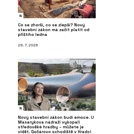
N
Co se zhorší, co se zlepší? Nový
stavební zákon má začít platit od
příštího ledna
29. 7. 2026
N
Nový stavební zákon budí emoce. U
Masarykova nádraží vykopali
středověké hradby – můžete je
vidět. Gočárovo schodiště v Hradci