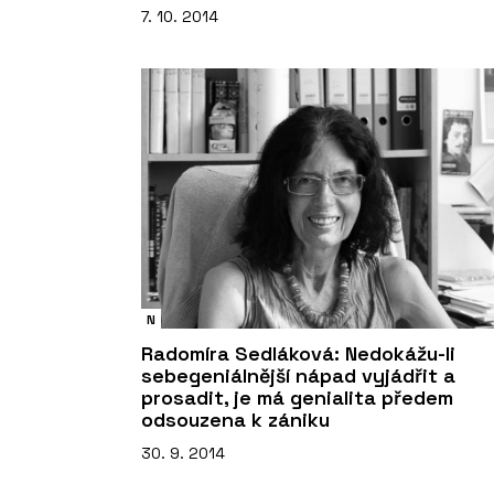
7. 10. 2014
N
Radomíra Sedláková: Nedokážu-li
sebegeniálnější nápad vyjádřit a
prosadit, je má genialita předem
odsouzena k zániku
30. 9. 2014