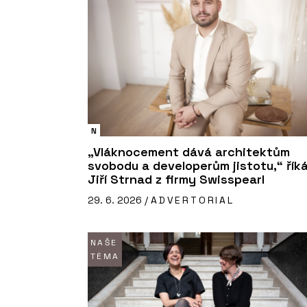
N
„Vláknocement dává architektům
svobodu a developerům jistotu,“ řík
Jiří Strnad z firmy Swisspearl
29. 6. 2026 /
ADVERTORIAL
NAŠE
TÉMA