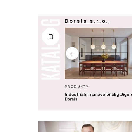
Dorsis s.r.o.
D
Ě
PRODUKTY
r.o.
Industriální rámové příčky Diger
Dorsis