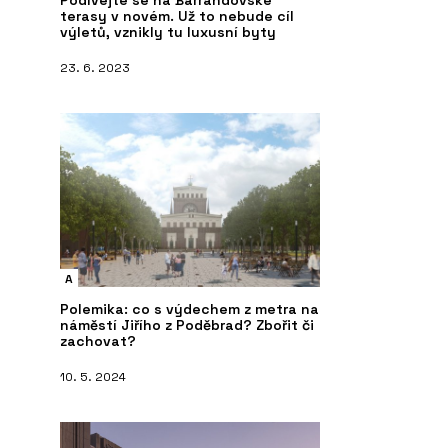
Podívejte se na Barrandovské
terasy v novém. Už to nebude cíl
výletů, vznikly tu luxusní byty
23. 6. 2023
A
Polemika: co s výdechem z metra na
náměstí Jiřího z Poděbrad? Zbořit či
zachovat?
10. 5. 2024