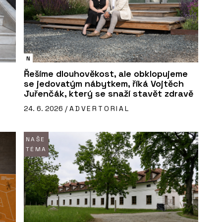
N
Řešíme dlouhověkost, ale obklopujeme
se jedovatým nábytkem, říká Vojtěch
Juřenčák, který se snaží stavět zdravě
24. 6. 2026 /
ADVERTORIAL
NAŠE
TÉMA