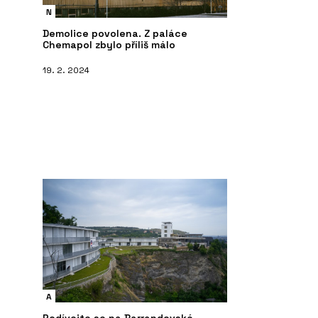
N
Demolice povolena. Z paláce
Chemapol zbylo příliš málo
19. 2. 2024
ČLÁNKY
P
árubně FORTIUS 52 -
Ekologičtější postup ve výrobě je
Sk
možný, ale vyžaduje větší přesnost,
disciplínu i kontrolu
A