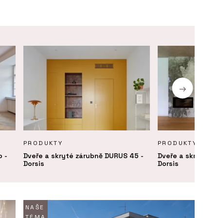
PRODUKTY
PRODUKTY
o -
Dveře a skryté zárubně DURUS 45 -
Dveře a skryté z
Dorsis
Dorsis
NAŠE
TÉMA