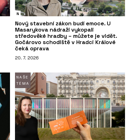
N
Nový stavební zákon budí emoce. U
Masarykova nádraží vykopali
středověké hradby – můžete je vidět.
Gočárovo schodiště v Hradci Králové
čeká oprava
20. 7. 2026
NAŠE
TÉMA