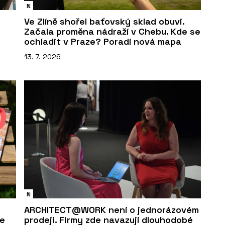
N
o
Ve Zlíně shořel baťovský sklad obuvi.
Začala proměna nádraží v Chebu. Kde se
ochladit v Praze? Poradí nová mapa
13. 7. 2026
N
ARCHITECT@WORK není o jednorázovém
če
prodeji. Firmy zde navazují dlouhodobé