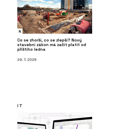
N
Co se zhorší, co se zlepší? Nový
stavební zákon má začít platit od
příštího ledna
29. 7. 2026
IT