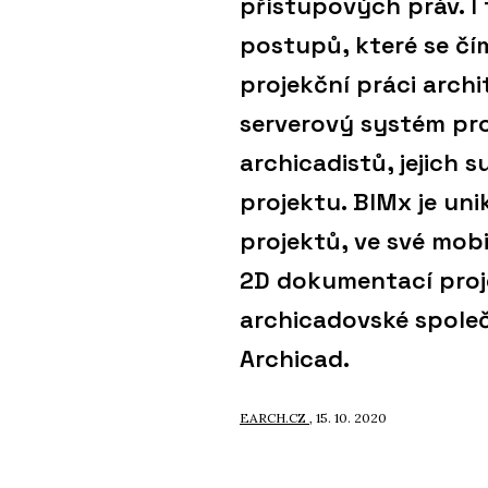
přístupových práv. I 
postupů, které se čí
projekční práci arch
serverový systém pr
archicadistů, jejich 
projektu. BIMx je un
projektů, ve své mobi
2D dokumentací proj
archicadovské společ
Archicad.
EARCH.CZ
, 15. 10. 2020