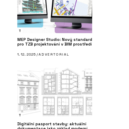
T
MEP Designer Studio: Nový standard
pro TZB projektování v BIM prostředí
1. 12. 2025 /
ADVERTORIAL
T
Digitální pasport stavby: aktuální
dokumentace jako základ moderní