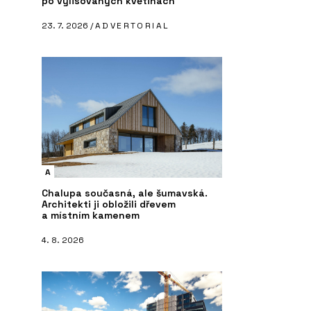
po vylisovaných květinách
23. 7. 2026 /
ADVERTORIAL
A
Chalupa současná, ale šumavská.
Architekti ji obložili dřevem
a místním kamenem
4. 8. 2026