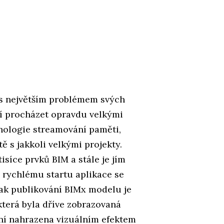
 s největším problémem svých
í procházet opravdu velkými
hnologie streamování paměti,
ě s jakkoli velkými projekty.
síce prvků BIM a stále je jím
 rychlému startu aplikace se
ak publikování BIMx modelu je
která byla dříve zobrazovaná
yní nahrazena vizuálním efektem