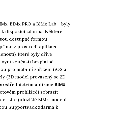
BIMx, BIMx PRO a BIMx Lab – byly
 k dispozici zdarma. Některé
, jsou dostupné formou
 přímo z prostředí aplikace.
nosti), které byly dříve
 nyní součástí bezplatné
ou pro mobilní zařízení (iOS a
ely (3D model provázený se 2D
 prostřednictvím aplikace
BIMx
netovém prohlížeči zobrazit
er site (uložiště BIMx modelů,
užbou SupportPack zdarma k