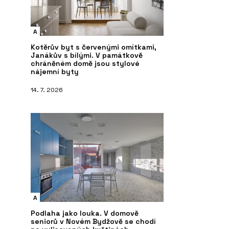
A
Kotěrův byt s červenými omítkami,
Janákův s bílými. V památkově
chráněném domě jsou stylové
nájemní byty
14. 7. 2026
A
Podlaha jako louka. V domově
seniorů v Novém Bydžově se chodí