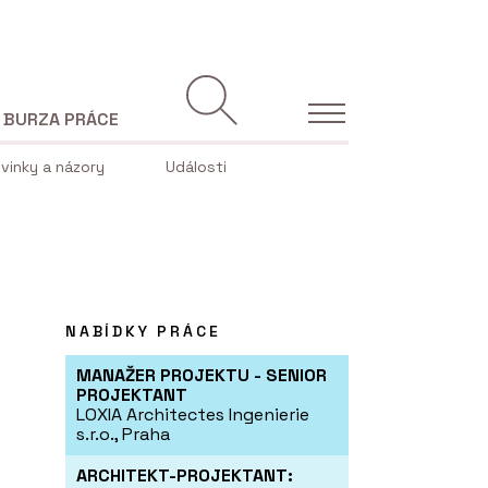
BURZA PRÁCE
vinky a názory
Události
NABÍDKY PRÁCE
MANAŽER PROJEKTU - SENIOR
PROJEKTANT
LOXIA Architectes Ingenierie
s.r.o., Praha
ARCHITEKT-PROJEKTANT: