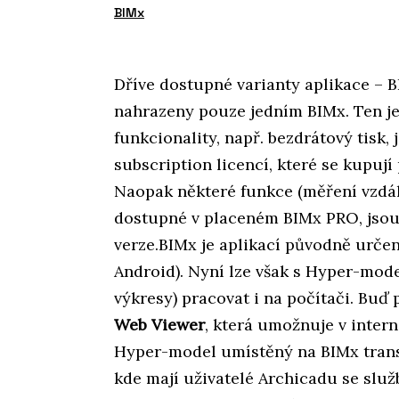
BIMx
Dříve dostupné varianty aplikace – 
nahrazeny pouze jedním BIMx. Ten je
funkcionality, např. bezdrátový tisk
subscription licencí, které se kupují
Naopak některé funkce (měření vzdále
dostupné v placeném BIMx PRO, jsou
verze.BIMx je aplikací původně určen
Android). Nyní lze však s Hyper-mod
výkresy) pracovat i na počítači. Buď
Web Viewer
, která umožnuje v inter
Hyper-model umístěný na BIMx transf
kde mají uživatelé Archicadu se sl