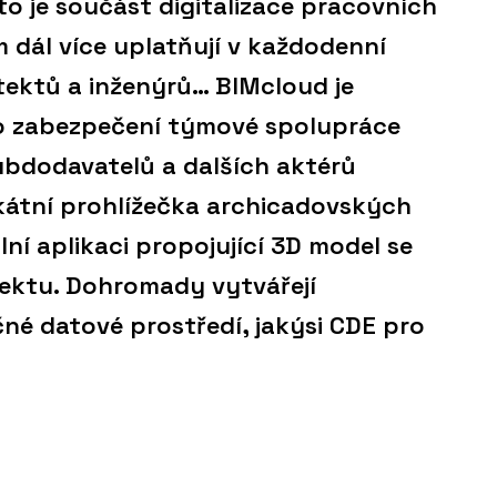
to je součást digitalizace pracovních
m dál více uplatňují v každodenní
itektů a inženýrů… BIMcloud je
o zabezpečení týmové spolupráce
subdodavatelů a dalších aktérů
ikátní prohlížečka archicadovských
lní aplikaci propojující 3D model se
ektu. Dohromady vytvářejí
né datové prostředí, jakýsi CDE pro