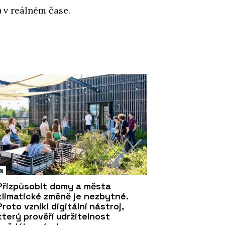
 v reálném čase.
N
Přizpůsobit domy a města
klimatické změně je nezbytné.
Proto vznikl digitální nástroj,
který prověří udržitelnost