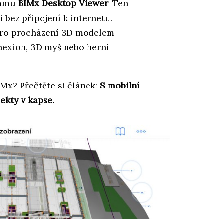
ramu
BIMx Desktop Viewer
. Ten
 bez připojení k internetu.
pro procházení 3D modelem
exion, 3D myš nebo herní
IMx? Přečtěte si článek:
S mobilní
ekty v kapse.