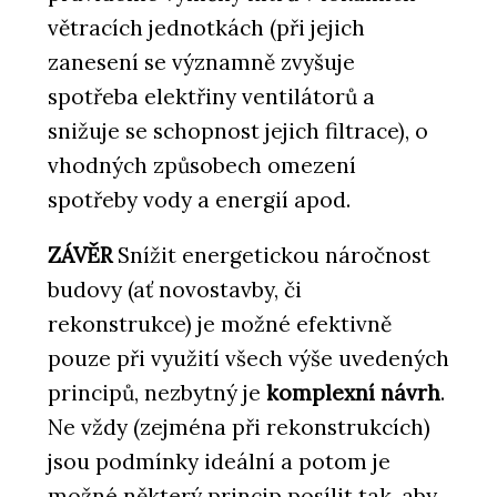
větracích jednotkách (při jejich
zanesení se významně zvyšuje
spotřeba elektřiny ventilátorů a
snižuje se schopnost jejich filtrace), o
vhodných způsobech omezení
spotřeby vody a energií apod.
ZÁVĚR
Snížit energetickou náročnost
budovy (ať novostavby, či
rekonstrukce) je možné efektivně
pouze při využití všech výše uvedených
principů, nezbytný je
komplexní návrh
.
Ne vždy (zejména při rekonstrukcích)
jsou podmínky ideální a potom je
možné některý princip posílit tak, aby