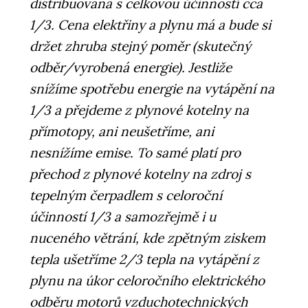
distribuována s celkovou účinností cca
1/3. Cena elektřiny a plynu má a bude si
držet zhruba stejný poměr (skutečný
odběr/vyrobená energie). Jestliže
snížíme spotřebu energie na vytápění na
1/3 a přejdeme z plynové kotelny na
přímotopy, ani neušetříme, ani
nesnížíme emise. To samé platí pro
přechod z plynové kotelny na zdroj s
tepelným čerpadlem s celoroční
účinností 1/3 a samozřejmě i u
nuceného větrání, kde zpětným ziskem
tepla ušetříme 2/3 tepla na vytápění z
plynu na úkor celoročního elektrického
odběru motorů vzduchotechnických