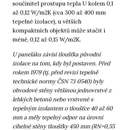
součinitel prostupu tepla U kolem 0,1
až 0,12 W/m2K (cca 300 až 400 mm
tepelné izolace), u větších
kompaktních objektů může stačit i
méně, 0,12 až 0,15 W/m2K.
U paneláku závisí tloušťka původní
izolace na tom, kdy byl postaven. Před
rokem 1979 (tj. před revizí tepelně
technické normy ČSN 73 0540) byly
obvodové stěny většinou jednovrstvé z
lehkých betonů nebo vrstvené s
tepelným izolantem o tloušťce 40 až 60
mm a měly tepelný odpor na úrovni
cihelné stěny tloušťky 450 mm (RN=0,55