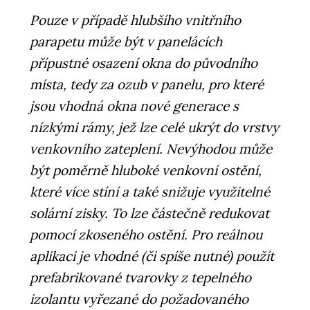
Pouze v případě hlubšího vnitřního
parapetu může být v panelácích
přípustné osazení okna do původního
místa, tedy za ozub v panelu, pro které
jsou vhodná okna nové generace s
nízkými rámy, jež lze celé ukrýt do vrstvy
venkovního zateplení. Nevýhodou může
být poměrně hluboké venkovní ostění,
které více stíní a také snižuje využitelné
solární zisky. To lze částečně redukovat
pomocí zkoseného ostění. Pro reálnou
aplikaci je vhodné (či spíše nutné) použít
prefabrikované tvarovky z tepelného
izolantu vyřezané do požadovaného