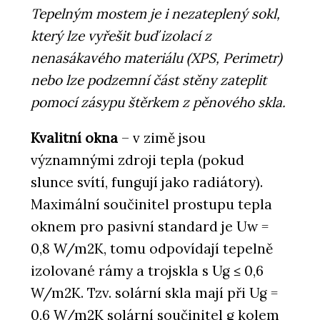
Tepelným mostem je i nezateplený sokl,
který lze vyřešit buď izolací z
nenasákavého materiálu (XPS, Perimetr)
nebo lze podzemní část stěny zateplit
pomocí zásypu štěrkem z pěnového skla.
Kvalitní okna
– v zimě jsou
významnými zdroji tepla (pokud
slunce svítí, fungují jako radiátory).
Maximální součinitel prostupu tepla
oknem pro pasivní standard je Uw =
0,8 W/m2K, tomu odpovídají tepelně
izolované rámy a trojskla s Ug ≤ 0,6
W/m2K. Tzv. solární skla mají při Ug =
0,6 W/m2K solární součinitel g kolem