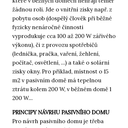
které v běžných domech nehrají téměř
žádnou roli. Jde o vnitřní zisky např. z
pobytu osob (dospělý člověk při běžné
fyzicky nenáročné činnosti
vyprodukuje cca 100 až 200 W zářivého
výkonu), či z provozu spotřebičů
(lednička, pračka, vaření, žehlení,
počítač, osvětlení, …) a také o solární
zisky okny. Pro příklad, místnost o 15
m2 v pasivním domě má tepelnou
ztrátu kolem 200 W, v běžném domě 1
200 W…
PRINCIPY NÁVRHU PASIVNÍHO DOMU
Pro návrh pasivního domu je třeba