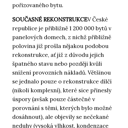
pořizovaného bytu.
SOUČASNÉ REKONSTRUKCE
V České
republice je přibližně 1 200 000 bytů v
panelových domech, z nichž přibližně
polovina již prošla nějakou podobou
rekonstrukce, ať již z důvodu jejich
špatného stavu nebo později kvůli
snížení provozních nákladů. Většinou
se jednalo pouze o rekonstrukce dílčí
(nikoli komplexní), které sice přinesly
úspory (avšak pouze částečné v
porovnání s těmi, kterých bylo možné
dosáhnout), ale objevily se nečekané
neduhy (vysoká vlhkost, kondenzace