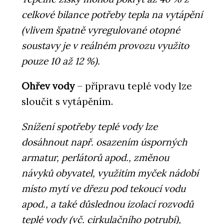
celkové bilance potřeby tepla na vytápění
(vlivem špatně vyregulované otopné
soustavy je v reálném provozu využito
pouze 10 až 12 %).
Ohřev vody
– přípravu teplé vody lze
sloučit s vytápěním.
Snížení spotřeby teplé vody lze
dosáhnout např. osazením úsporných
armatur, perlátorů apod., změnou
návyků obyvatel, využitím myček nádobí
místo mytí ve dřezu pod tekoucí vodu
apod., a také důslednou izolací rozvodů
teplé vody (vč. cirkulačního potrubí),