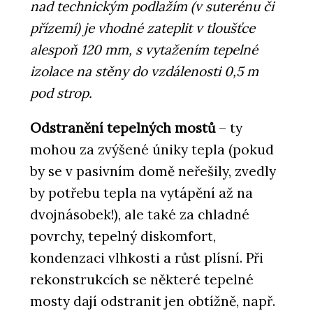
nad technickým podlažím (v suterénu či
přízemí) je vhodné zateplit v tloušťce
alespoň 120 mm, s vytažením tepelné
izolace na stěny do vzdálenosti 0,5 m
pod strop.
Odstranění tepelných mostů
– ty
mohou za zvýšené úniky tepla (pokud
by se v pasivním domě neřešily, zvedly
by potřebu tepla na vytápění až na
dvojnásobek!), ale také za chladné
povrchy, tepelný diskomfort,
kondenzaci vlhkosti a růst plísní. Při
rekonstrukcích se některé tepelné
mosty dají odstranit jen obtížně, např.