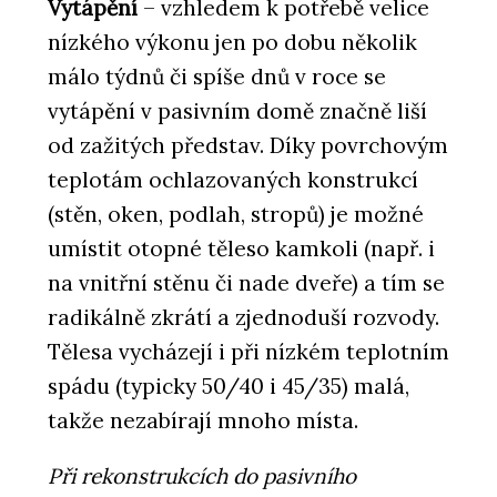
Vytápění
– vzhledem k potřebě velice
nízkého výkonu jen po dobu několik
málo týdnů či spíše dnů v roce se
vytápění v pasivním domě značně liší
od zažitých představ. Díky povrchovým
teplotám ochlazovaných konstrukcí
(stěn, oken, podlah, stropů) je možné
umístit otopné těleso kamkoli (např. i
na vnitřní stěnu či nade dveře) a tím se
radikálně zkrátí a zjednoduší rozvody.
Tělesa vycházejí i při nízkém teplotním
spádu (typicky 50/40 i 45/35) malá,
takže nezabírají mnoho místa.
Při rekonstrukcích do pasivního