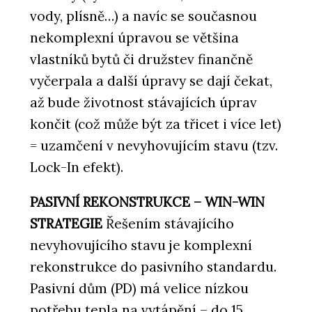
vody, plísně…) a navíc se současnou
nekomplexní úpravou se většina
vlastníků bytů či družstev finančně
vyčerpala a další úpravy se dají čekat,
až bude životnost stávajících úprav
končit (což může být za třicet i více let)
= uzamčení v nevyhovujícím stavu (tzv.
Lock-In efekt).
PASIVNÍ REKONSTRUKCE – WIN-WIN
STRATEGIE
Řešením stávajícího
nevyhovujícího stavu je komplexní
rekonstrukce do pasivního standardu.
Pasivní dům (PD) má velice nízkou
potřebu tepla na vytápění – do 15