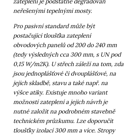
zateplení je podstatně degradován
neřešenými tepelnými mosty.
Pro pasivní standard může být
postačující tloušťka zateplení
obvodových panelů od 200 do 240 mm
(tedy výsledných cca 300 mm, s UN pod
0,15 W/m2K). U střech záleží na tom, zda
jsou jednoplášťové či dvouplášťové, na
jejich skladbě, stavu a také např. na
výšce atiky. Existuje mnoho variant
možností zateplení a jejich návrh je
nutné založit na podrobném stavebně
technickém průzkumu. Lze doporučit
tloušťky izolací 300 mm a více. Stropy