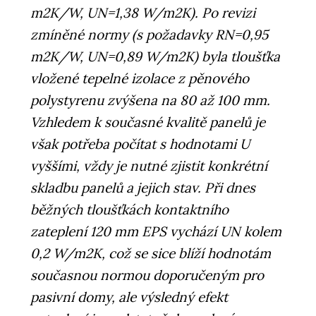
m2K/W, UN=1,38 W/m2K). Po revizi
zmíněné normy (s požadavky RN=0,95
m2K/W, UN=0,89 W/m2K) byla tloušťka
vložené tepelné izolace z pěnového
polystyrenu zvýšena na 80 až 100 mm.
Vzhledem k současné kvalitě panelů je
však potřeba počítat s hodnotami U
vyššími, vždy je nutné zjistit konkrétní
skladbu panelů a jejich stav. Při dnes
běžných tloušťkách kontaktního
zateplení 120 mm EPS vychází UN kolem
0,2 W/m2K, což se sice blíží hodnotám
současnou normou doporučeným pro
pasivní domy, ale výsledný efekt