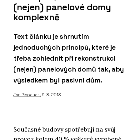
(nejen) panelové domy
komplexně
Text článku je shrnutím
jednoduchých principů, které je
třeba zohlednit při rekonstrukci
(nejen) panelových domů tak, aby
výsledkem byl pasivní dům.
Jan Picpauer
, 9. 8. 2013
Současné budovy spotřebují na svůj
provoz kolem 40 % veškeré vyrobené