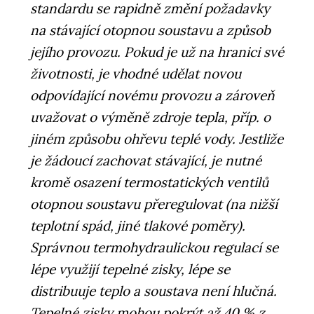
standardu se rapidně změní požadavky
na stávající otopnou soustavu a způsob
jejího provozu. Pokud je už na hranici své
životnosti, je vhodné udělat novou
odpovídající novému provozu a zároveň
uvažovat o výměně zdroje tepla, příp. o
jiném způsobu ohřevu teplé vody. Jestliže
je žádoucí zachovat stávající, je nutné
kromě osazení termostatických ventilů
otopnou soustavu přeregulovat (na nižší
teplotní spád, jiné tlakové poměry).
Správnou termohydraulickou regulací se
lépe využijí tepelné zisky, lépe se
distribuuje teplo a soustava není hlučná.
Tepelné zisky mohou pokrýt až 40 % z