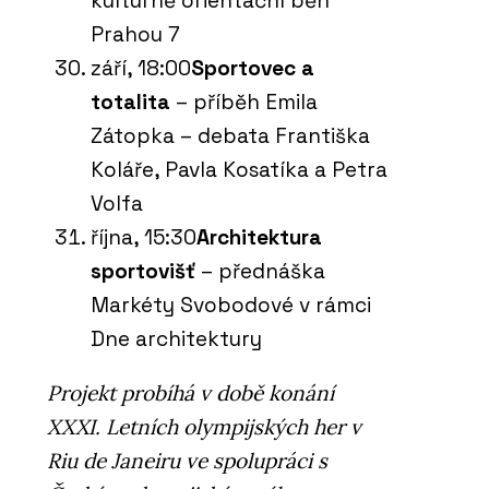
kulturně orientační běh
Prahou 7
září, 18:00
Sportovec a
totalita
– příběh Emila
Zátopka – debata Františka
Koláře, Pavla Kosatíka a Petra
Volfa
října, 15:30
Architektura
sportovišť
– přednáška
Markéty Svobodové v rámci
Dne architektury
Projekt probíhá v době konání
XXXI. Letních olympijských her v
Riu de Janeiru ve spolupráci s