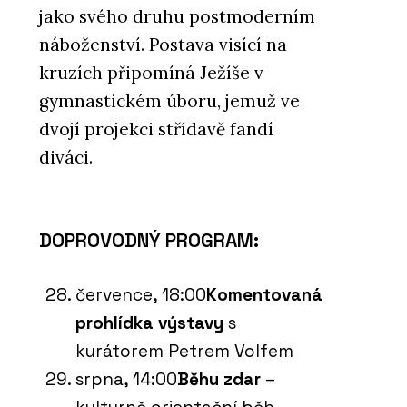
jako svého druhu postmoderním
náboženství. Postava visící na
kruzích připomíná Ježíše v
gymnastickém úboru, jemuž ve
dvojí projekci střídavě fandí
diváci.
DOPROVODNÝ PROGRAM:
července, 18:00
Komentovaná
prohlídka výstavy
s
kurátorem Petrem Volfem
srpna, 14:00
Běhu zdar
–