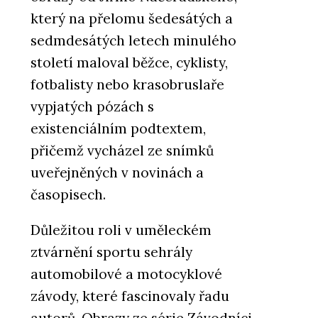
který na přelomu šedesátých a
sedmdesátých letech minulého
století maloval běžce, cyklisty,
fotbalisty nebo krasobruslaře
vypjatých pózách s
existenciálním podtextem,
přičemž vycházel ze snímků
uveřejněných v novinách a
časopisech.
Důležitou roli v uměleckém
ztvárnění sportu sehrály
automobilové a motocyklové
závody, které fascinovaly řadu
autorů. Obrazy ze série Závodníci