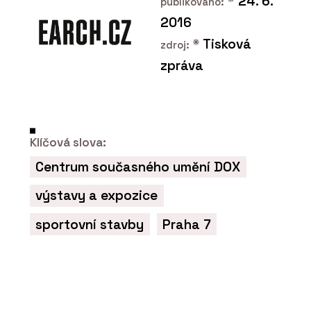
*
24. 6.
publikováno:
2016
*
Tisková
zdroj:
zpráva
O FIRMĚ
Hi okna Hinton
Klíčová slova:
Centrum současného umění DOX
výstavy a expozice
sportovní stavby
Praha 7
ČLÁNKY
Mezi výhody hliníkových
oken patří jejich dlouhá
životnost a materiál se dá
zároveň dobře recyklovat,
říká Tomáš Pevný z HI