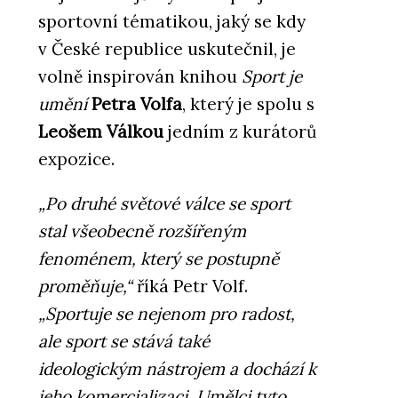
sportovní tématikou, jaký se kdy
v České republice uskutečnil, je
volně inspirován knihou
Sport je
umění
Petra Volfa
, který je spolu s
Leošem Válkou
jedním z kurátorů
expozice.
„Po druhé světové válce se sport
stal všeobecně rozšířeným
fenoménem, který se postupně
proměňuje,“
říká Petr Volf.
„Sportuje se nejenom pro radost,
ale sport se stává také
ideologickým nástrojem a dochází k
jeho komercializaci. Umělci tyto