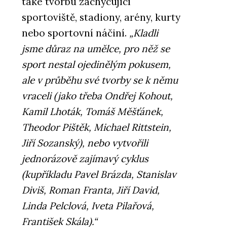
také tvorbu zachycující
sportoviště, stadiony, arény, kurty
nebo sportovní náčiní.
„Kladli
jsme důraz na umělce, pro něž se
sport nestal ojedinělým pokusem,
ale v průběhu své tvorby se k němu
vraceli (jako třeba Ondřej Kohout,
Kamil Lhoták, Tomáš Měšťánek,
Theodor Pištěk, Michael Rittstein,
Jiří Sozanský), nebo vytvořili
jednorázově zajímavý cyklus
(kupříkladu Pavel Brázda, Stanislav
Diviš, Roman Franta, Jiří David,
Linda Pelclová, Iveta Pilařová,
František Skála).“