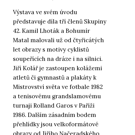
Výstava ve svém úvodu
představuje díla tří členů Skupiny
42. Kamil Lhoták a Bohumír
Matal malovali už od čtyřicátých
let obrazy s motivy cyklistů
soupeřících na dráze i na silnici.
Jiří Kolář je zastoupen kolážemi
atletů či gymnastů a plakáty k
Mistrovství světa ve fotbale 1982
a tenisovému grandslamovému
turnaji Rolland Garos v Paříži
1986. Dalším zásadním bodem
přehlídky jsou velkoformátové
obrazy od Jiřího Načeradského,