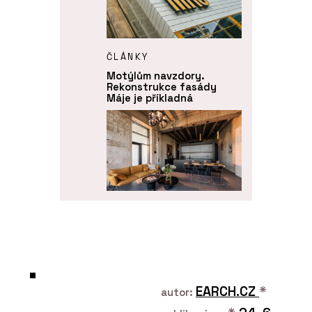
ČLÁNKY
Motýlům navzdory.
Rekonstrukce fasády
Máje je příkladná
ČLÁNKY
Poválečná továrna na
letecké přístroje Microna
se proměnila na luxusní
loftové bydlení s
autovýtahem a výhledem
EARCH.CZ
*
autor:
na Prahu