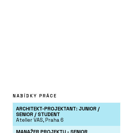
okna HINTON
ČLÁNKY
Kvalitní materiály a
precizní detaily. Luxusní
rezidence nad hlavním
nádražím snoubí eleganci
a funkčnost
NABÍDKY PRÁCE
ARCHITEKT-PROJEKTANT: JUNIOR /
SENIOR / STUDENT
Atelier VAS, Praha 6
MANAŽER PROJEKTU - SENIOR