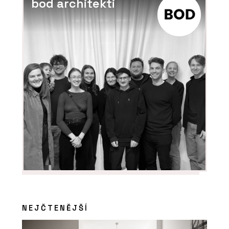
bod architekti
NEJČTENĚJŠÍ