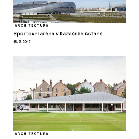
ARCHITEKTURA
Sportovní aréna v Kazašské Astaně
O FIRMĚ
18. 5. 2017
CHYTRÉ FASÁDY
PRODUKTY
Fasádní desky z vysokotlakého
ARCHITEKTURA
laminátu MEG - CHYTRÉ FASÁDY