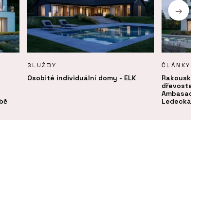
SLUŽBY
ČLÁNKY
Osobité individuální domy - ELK
Rakouský lídr v
dřevostaveb míř
Ambasadorkou EL
obě
Ledecká