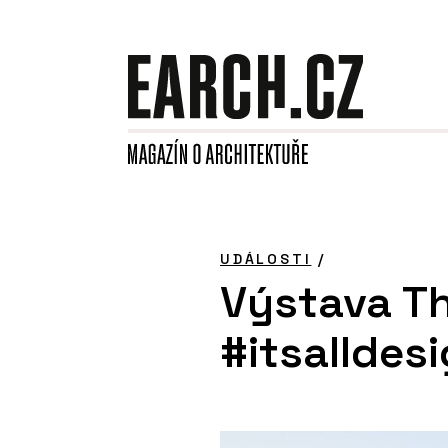
UDÁLOSTI
/
Výstava T
#itsalldes