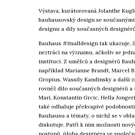
Výstava, kurátorovaná Jolanthe Kugl
bauhausovský design se současnými 
designu a díly současných designérů
Bauhaus #itsalldesign tak ukazuje, 
neztrácí na významu, ačkoliv se jedná
instituci. Z umělců a designérů Bau
například Marianne Brandt, Marcel B
Gropius, Wassily Kandinsky a další 
rovněž dílo současných designérů a 
Mari, Konstantin Grcic, Hella Jongeri
také odhaluje překvapivé podobnost
Bauhausu a tématy, o nichž se v obl
diskutuje. Patří k nim možnosti nový
postupů, úloha designéra ve společ