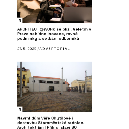
N
ARCHITECT@WORK se blíží. Veletrh v
Praze nabídne inovace, rovné
podmínky a setkání odborníků
27. 5. 2025 /
ADVERTORIAL
N
Navrhl dům Věře Chytilové i
dostavbu Staroměstské radnice.
Architekt Emil Přikryl slaví 80