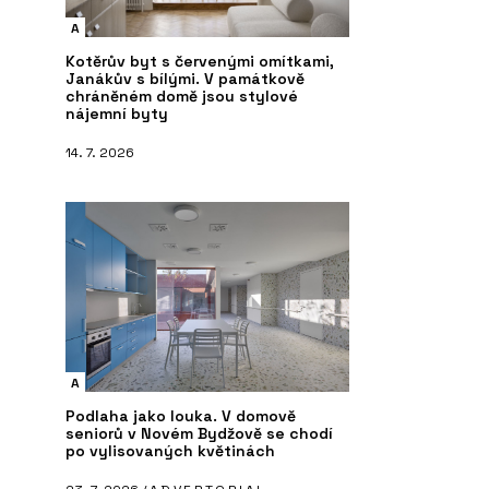
A
Kotěrův byt s červenými omítkami,
Janákův s bílými. V památkově
chráněném domě jsou stylové
nájemní byty
14. 7. 2026
A
Podlaha jako louka. V domově
seniorů v Novém Bydžově se chodí
po vylisovaných květinách