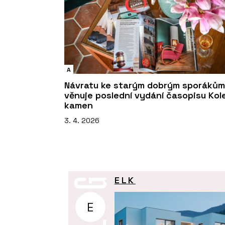
A
Návratu ke starým dobrým sporákům
věnuje poslední vydání časopisu Kol
kamen
3. 4. 2026
ELK
E