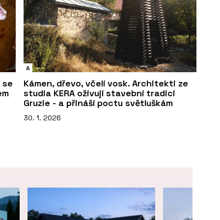
A
 se
Kámen, dřevo, včelí vosk. Architekti ze
em
studia KERA oživují stavební tradici
Gruzie - a přináší poctu světluškám
30. 1. 2026