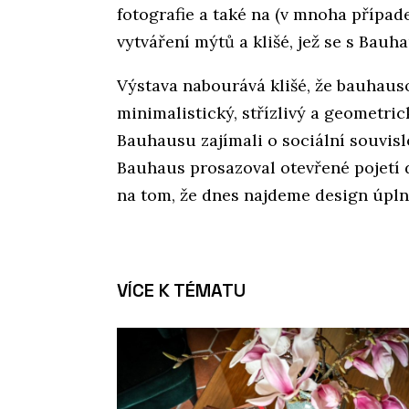
fotografie a také na (v mnoha přípa
vytváření mýtů a klišé, jež se s Bauh
Výstava nabourává klišé, že bauhaus
minimalistický, střízlivý a geometrick
Bauhausu zajímali o sociální souvisl
Bauhaus prosazoval otevřené pojetí 
na tom, že dnes najdeme design úpln
VÍCE K TÉMATU