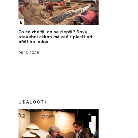
N
Co se zhorší, co se zlepší? Nový
stavební zákon má začít platit od
příštího ledna
29. 7. 2026
UDÁLOSTI