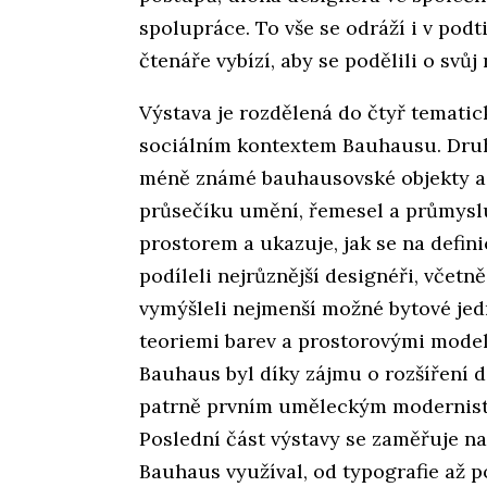
spolupráce. To vše se odráží i v podt
čtenáře vybízí, aby se podělili o svůj
Výstava je rozdělená do čtyř tematic
sociálním kontextem Bauhausu. Druhá
méně známé bauhausovské objekty a t
průsečíku umění, řemesel a průmyslu.
prostorem a ukazuje, jak se na defin
podíleli nejrůznější designéři, včetně
vymýšleli nejmenší možné bytové jedn
teoriemi barev a prostorovými model
Bauhaus byl díky zájmu o rozšíření d
patrně prvním uměleckým modernist
Poslední část výstavy se zaměřuje na
Bauhaus využíval, od typografie až p