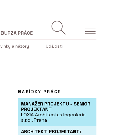
BURZA PRÁCE
vinky a názory
Události
NABÍDKY PRÁCE
MANAŽER PROJEKTU - SENIOR
PROJEKTANT
LOXIA Architectes Ingenierie
s.r.o., Praha
ARCHITEKT-PROJEKTANT: