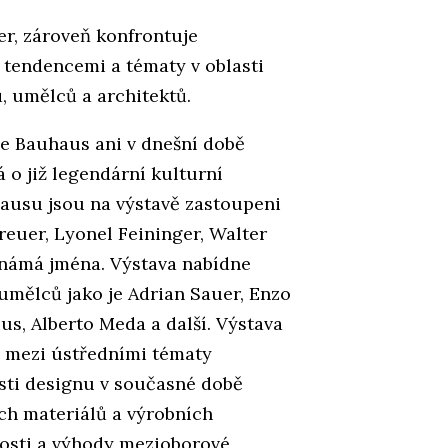
er, zároveň konfrontuje
tendencemi a tématy v oblasti
, umělců a architektů.
že Bauhaus ani v dnešní době
 o již legendární kulturní
hausu jsou na výstavě zastoupeni
reuer, Lyonel Feininger, Walter
známá jména. Výstava nabídne
umělců jako je Adrian Sauer, Enzo
us, Alberto Meda a další. Výstava
i mezi ústředními tématy
asti designu v současné době
ch materiálů a výrobních
nosti a výhody mezioborové