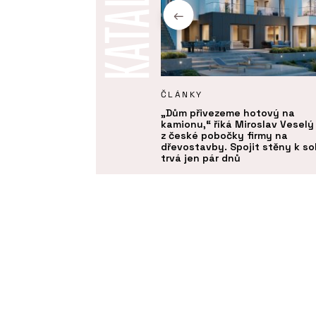
UKTY
ČLÁNKY
rma Timber Academy - ELK
„Dům přivezeme hotový na
kamionu,“ říká Miroslav Veselý
z české pobočky firmy na
dřevostavby. Spojit stěny k s
trvá jen pár dnů