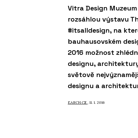
Vitra Design Muzeum
rozsáhlou výstavu T
#itsalldesign, na kte
bauhausovském design
2016 možnost zhlédn
designu, architektury
světově nejvýznaměj
designu a architektu
EARCH.CZ
, 11. 1. 2016