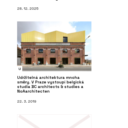
28. 12. 2025
PRODUKTY
O
e výstavbě
Dům do svahu Hillside - ELK
E
í do Česka.
K se stala Ester
U
Udržitelná architektura mnoha
směry. V Praze vystoupí belgická
studia BC architects & studies a
NoAarchitecten
22. 3. 2019