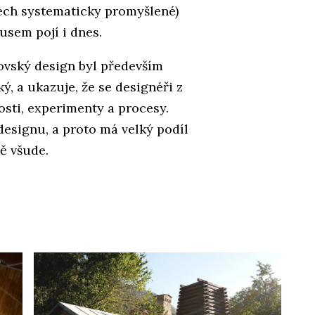
dech systematicky promyšlené)
ausem pojí i dnes.
ovský design byl především
ý, a ukazuje, že se designéři z
osti, experimenty a procesy.
designu, a proto má velký podíl
ě všude.