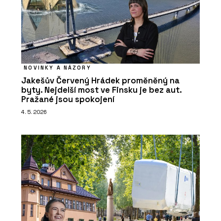
SLUŽBY
Rekonstrukce - Xella
NOVINKY A NÁZORY
Jakešův Červený Hrádek proměněný na
byty. Nejdelší most ve Finsku je bez aut.
Pražané jsou spokojení
4. 5. 2026
O FIRMĚ
Xella CZ