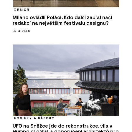
PRODUKTY
Vápenopískové tvárnice Silka - Xella
DESIGN
Miláno ovládli Poláci. Kdo další zaujal naši
redakci na největším festivalu designu?
24. 4. 2026
SLUŽBY
Podpora v průběhu realizace - Xella
NOVINKY A NÁZORY
UFO na Sněžce jde do rekonstrukce, vila v
Humpolci ožívá a doporučení architektů pro