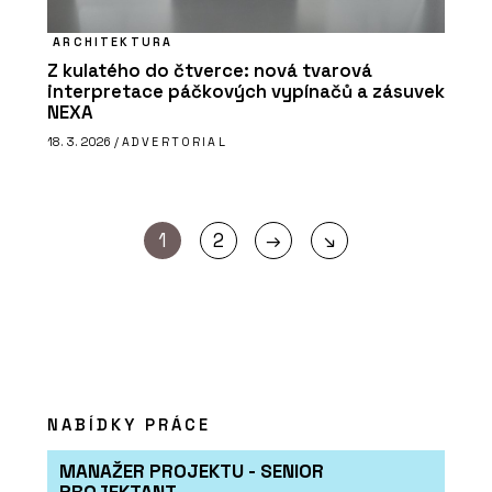
ARCHITEKTURA
Z kulatého do čtverce: nová tvarová
interpretace páčkových vypínačů a zásuvek
NEXA
18. 3. 2026 /
ADVERTORIAL
→
1
2
↘
NABÍDKY PRÁCE
MANAŽER PROJEKTU - SENIOR