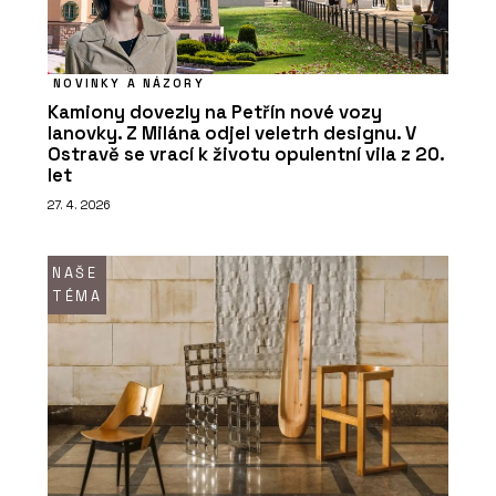
NOVINKY A NÁZORY
Kamiony dovezly na Petřín nové vozy
lanovky. Z Milána odjel veletrh designu. V
Ostravě se vrací k životu opulentní vila z 20.
let
ČLÁNKY
Tvárnice Silka namísto železobetonu
27. 4. 2026
na druhém bytovém domě Rezidence
Triangl v Brně
NAŠE
TÉMA