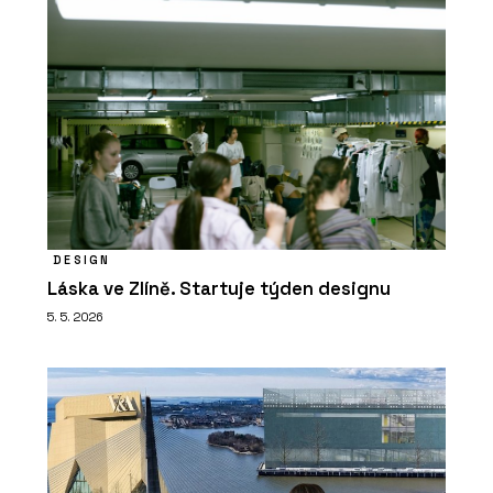
SLUŽBY
Návrh a projektování projektů - Xella
DESIGN
Láska ve Zlíně. Startuje týden designu
PRODUKTY
Pórobetonový stavební materiál
5. 5. 2026
Ytong - Xella