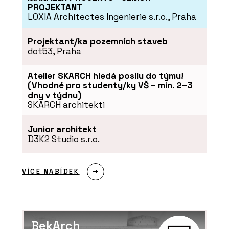
PROJEKTANT
LOXIA Architectes Ingenierie s.r.o., Praha
Projektant/ka pozemních staveb
dot53, Praha
PRODUKTY
Akustické kazetové podhledy
Eurocoustic - Rigips
Atelier SKARCH hledá posilu do týmu!
(Vhodné pro studenty/ky VŠ – min. 2–3
dny v týdnu)
SKARCH architekti
Junior architekt
D3K2 Studio s.r.o.
VÍCE NABÍDEK
O FIRMĚ
Rigips
BekArch