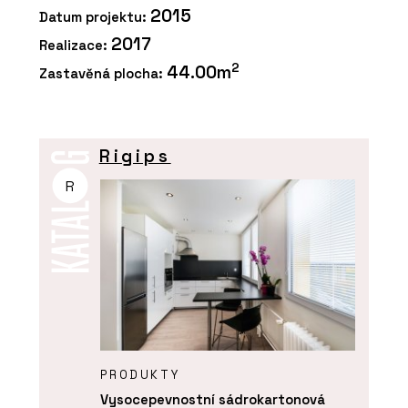
2015
Datum projektu:
2017
Realizace:
2
44.00m
Zastavěná plocha:
Rigips
R
PRODUKTY
Vysocepevnostní sádrokartonová