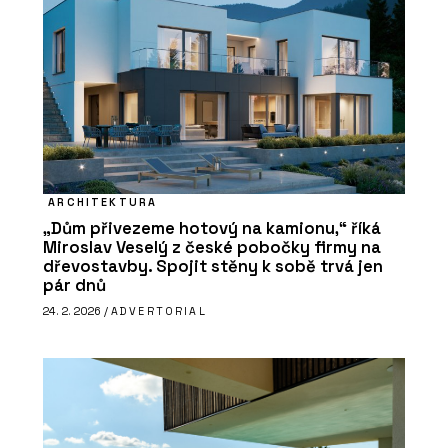
ARCHITEKTURA
„Dům přivezeme hotový na kamionu,“ říká
Miroslav Veselý z české pobočky firmy na
dřevostavby. Spojit stěny k sobě trvá jen
pár dnů
24. 2. 2026 /
ADVERTORIAL