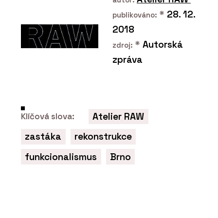
*
28. 12.
publikováno:
2018
*
Autorská
zdroj:
zpráva
ČLÁNKY
Pražský Fragment získal druhé místo
v kategorii inovace v mezinárodní
Atelier RAW
Klíčová slova:
soutěži Gypsum Trophy
zastáka
rekonstrukce
funkcionalismus
Brno