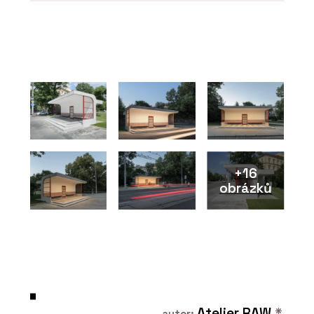
ČLÁNKY
Líbeznice věří architektům. Nový
školní pavilon přirozeně zapadá do
krajiny i struktury obce
+16
obrázků
PRODUKTY
Konstrukční sádrokartonová deska
RigiStabil - Rigips
Atelier RAW
*
autor: