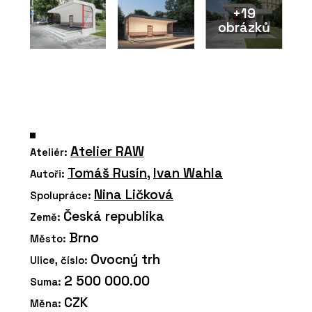
+19
obrázků
Atelier RAW
Ateliér:
Tomáš Rusín
,
Ivan Wahla
Autoři:
Nina Ličková
Spolupráce:
Česká republika
Země:
Brno
Město:
Ovocný trh
Ulice, číslo:
2 500 000.00
Suma:
CZK
Měna: