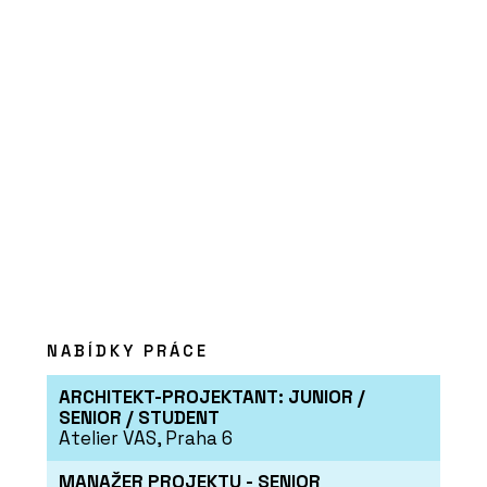
PRODUKTY
Profikalkulátor Rigips
PRODUKTY
Suché podlahy RigiStabil - Rigips
NABÍDKY PRÁCE
ARCHITEKT-PROJEKTANT: JUNIOR /
SENIOR / STUDENT
Atelier VAS, Praha 6
MANAŽER PROJEKTU - SENIOR