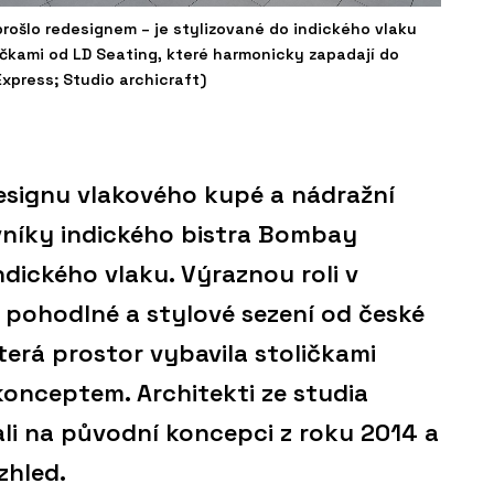
 prošlo redesignem – je stylizované do indického vlaku
ičkami od LD Seating, které harmonicky zapadají do
press; Studio archicraft)
 designu vlakového kupé a nádražní
vníky indického bistra Bombay
dického vlaku. Výraznou roli v
e pohodlné a stylové sezení od české
terá prostor vybavila stoličkami
konceptem. Architekti ze studia
ali na původní koncepci z roku 2014 a
zhled.