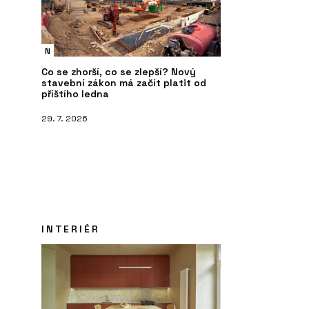
N
Co se zhorší, co se zlepší? Nový
stavební zákon má začít platit od
příštího ledna
29. 7. 2026
INTERIÉR
PRODUKTY
P
Konferenční a barová židle Lotus -
Kř
LD Seating