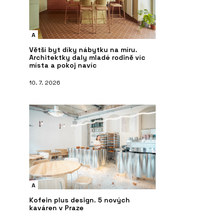
A
Větší byt díky nábytku na míru.
Architektky daly mladé rodině víc
místa a pokoj navíc
10. 7. 2026
A
Kofein plus design. 5 nových
kaváren v Praze