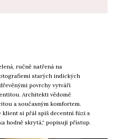
elená, ručně natřená na
otografiemi starých indických
dřevěnými povrchy vytváří
dentitou. Architekti vědomě
icitou a současným komfortem.
 klient si přál spíš decentní fúzi s
a hodně skrytá,“ popisují přístup.