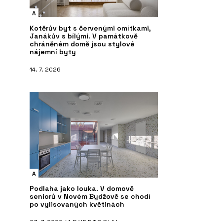
A
Kotěrův byt s červenými omítkami,
Janákův s bílými. V památkově
chráněném domě jsou stylové
nájemní byty
14. 7. 2026
A
Podlaha jako louka. V domově
seniorů v Novém Bydžově se chodí
po vylisovaných květinách