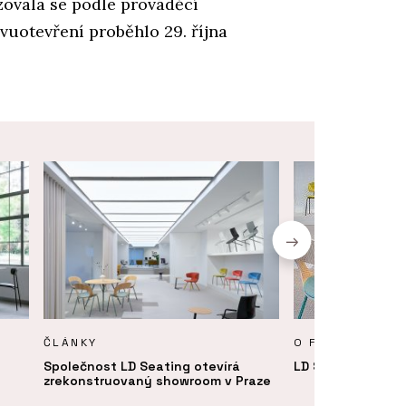
izovala se podle prováděcí
vuotevření proběhlo 29. října
ČLÁNKY
O FIRMĚ
Společnost LD Seating otevírá
LD Seating
zrekonstruovaný showroom v Praze