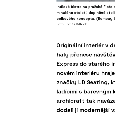
Indické bistro na pražské Floře
minulého století, doplněné stol
celkového konceptu. (Bombay Ex
Foto: Tomáš Dittrich
Originální interiér v
haly přenese návště
Express do starého in
novém interiéru hraj
značky LD Seating, k
ladícími s barevným 
archicraft tak naváz
dodali jí modernější v