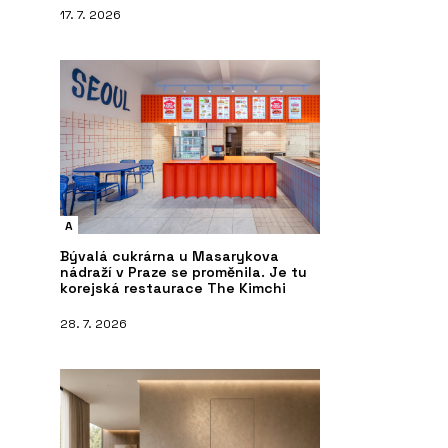
17. 7. 2026
A
Bývalá cukrárna u Masarykova
nádraží v Praze se proměnila. Je tu
korejská restaurace The Kimchi
28. 7. 2026