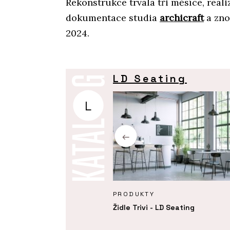
Rekonstrukce trvala tři měsíce, real
dokumentace studia
archicraft
a zno
2024.
LD Seating
L
KTY
PRODUKTY
í křeslo Melody Design - LD
Židle Trivi - LD Seating