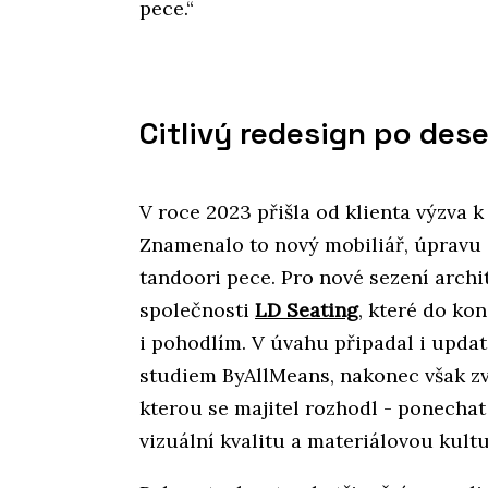
pece.“
Citlivý redesign po dese
V roce 2023 přišla od klienta výzva k
Znamenalo to nový mobiliář, úpravu 
tandoori pece. Pro nové sezení archi
společnosti
LD Seating
, které do ko
i pohodlím. V úvahu připadal i updat
studiem ByAllMeans, nakonec však zví
kterou se majitel rozhodl - ponechat 
vizuální kvalitu a materiálovou kult