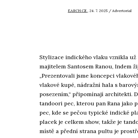
EARCH.CZ
, 24. 7. 2025 / Advertorial
Stylizace indického vlaku vznikla už 
majitelem Santosem Ranou, Indem žij
„Prezentovali jsme koncepci vlakové
vlakové kupé, nádražní hala s baro
posezením,“ připomínají architekti. 
tandoori pec, kterou pan Rana jako p
pec, kde se pečou typické indické pl
placek je celkem show, takže je tand
místě a přední strana pultu je prostř