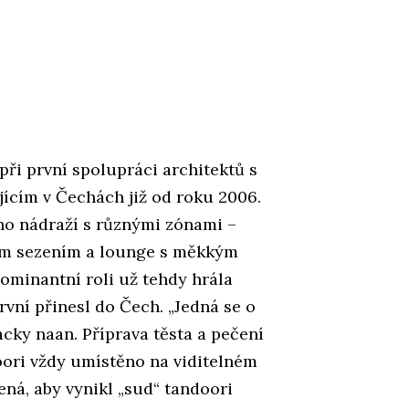
při první spolupráci architektů s
ícím v Čechách již od roku 2006.
ho nádraží s různými zónami –
vým sezením a lounge s měkkým
Dominantní roli už tehdy hrála
rvní přinesl do Čech. „Jedná se o
acky naan. Příprava těsta a pečení
oori vždy umístěno na viditelném
ená, aby vynikl „sud“ tandoori