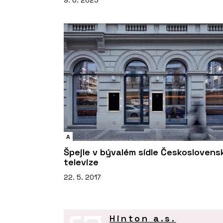
9. 6. 2023
A
Špejle v bývalém sídle Českoslovens
televize
22. 5. 2017
Hinton a.s.