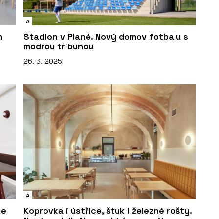
A
m
Stadion v Plané. Nový domov fotbalu s
modrou tribunou
26. 3. 2025
A
de
Koprovka i ústřice, štuk i železné rošty.