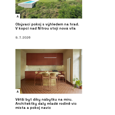
A
Obývací pokoj s výhledem na hrad.
V kopci nad Nitrou stojí nová vila
9. 7. 2026
A
Větší byt díky nábytku na míru.
Architektky daly mladé rodině víc
místa a pokoj navíc