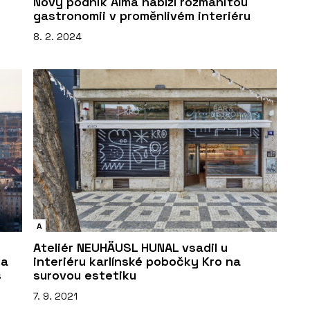
Nový podnik Alma nabízí rozmanitou
gastronomii v proměnlivém interiéru
8. 2. 2024
A
Ateliér NEUHÄUSL HUNAL vsadil u
ka
interiéru karlínské pobočky Kro na
s
surovou estetiku
7. 9. 2021