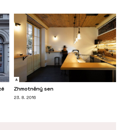
A
ké
Zhmotněný sen
23. 8. 2016