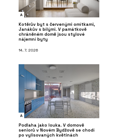
A
Kotěrův byt s červenými omítkami,
Janákův s bílými. V památkově
chráněném domě jsou stylové
nájemní byty
14. 7. 2026
A
Podlaha jako louka. V domově
seniorů v Novém Bydžově se chodí
po vylisovaných květinách