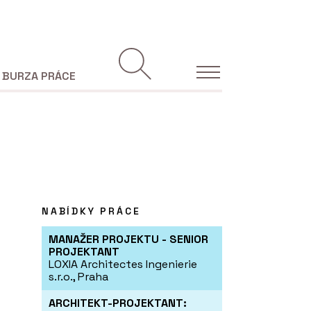
BURZA PRÁCE
NABÍDKY PRÁCE
MANAŽER PROJEKTU - SENIOR
PROJEKTANT
LOXIA Architectes Ingenierie
s.r.o., Praha
ARCHITEKT-PROJEKTANT: