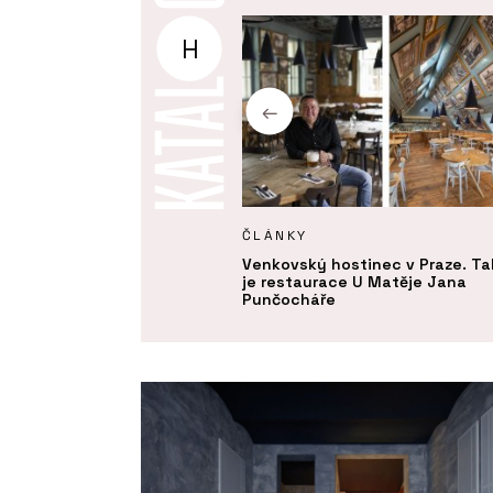
H
Y
ČLÁNKY
m na starém místě.
Venkovský hostinec v Praze. T
ce U Milosrdných přináší do
je restaurace U Matěje Jana
ckého centra Prahy
Punčocháře
ou eleganci