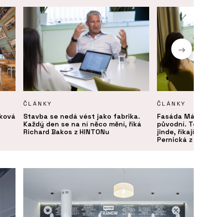
ČLÁNKY
ČLÁNKY
aková
Stavba se nedá vést jako fabrika.
Fasáda Máje měla
Každý den se na ní něco mění, říká
původní. Technick
Richard Bakos z HINTONu
jinde, říkají Jan 
Pernická z HINTO