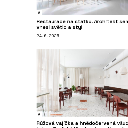
A
Restaurace na statku. Architekt se
vnesl světlo a styl
24. 6. 2025
A
Růžová vajíčka a hnědočervená všu