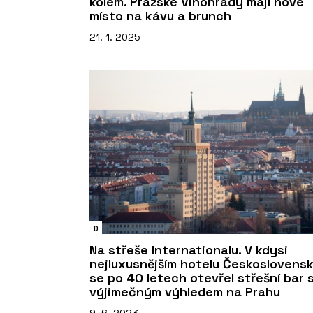
kolem. Pražské Vinohrady mají nové
místo na kávu a brunch
21. 1. 2025
D
Na střeše Internationalu. V kdysi
nejluxusnějším hotelu Českoslovens
se po 40 letech otevřel střešní bar 
výjimečným výhledem na Prahu