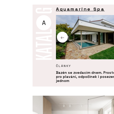
Aquamarine Spa
A
KTY
ČLÁNKY
 – Aquamarine Spa
Bazén se zvedacím dnem. Prost
pro plavání, odpočinek i posezen
jednom