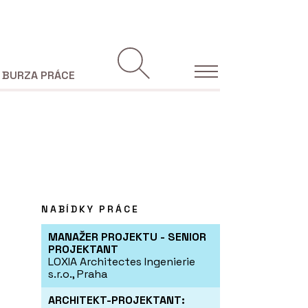
BURZA PRÁCE
NABÍDKY PRÁCE
MANAŽER PROJEKTU - SENIOR
PROJEKTANT
LOXIA Architectes Ingenierie
s.r.o., Praha
ARCHITEKT-PROJEKTANT: