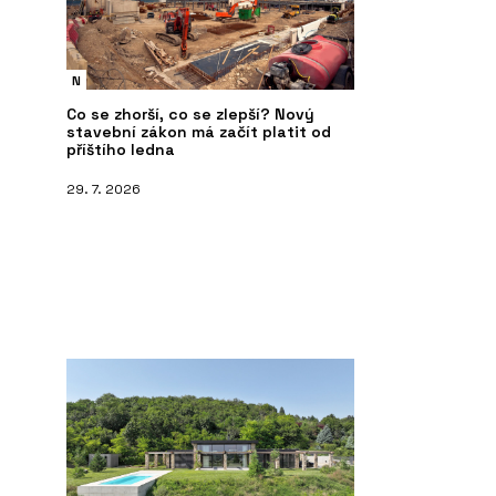
N
Co se zhorší, co se zlepší? Nový
stavební zákon má začít platit od
příštího ledna
29. 7. 2026
PRODUKTY
ČL
te do zahrady a
Wellness - Aquamarine Spa
Ba
v hotelu Golden
s 