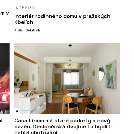
INTERIÉR
ům v
Interiér rodinného domu v pražských
Kbelích
BekArch
Ateliér:
A
í
Casa Linum má staré parkety a nový
bazén. Designérská dvojice tu bydlí i
nabízí ubytování