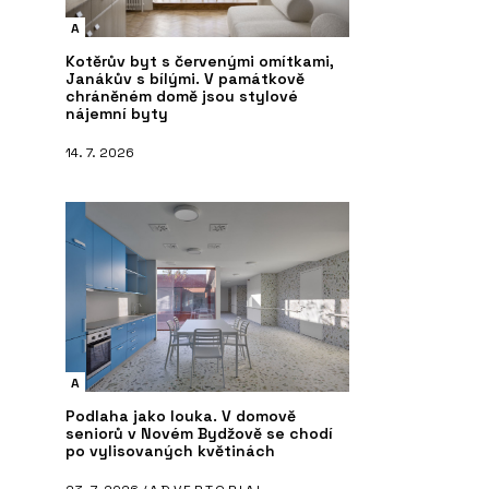
A
Kotěrův byt s červenými omítkami,
Janákův s bílými. V památkově
chráněném domě jsou stylové
nájemní byty
14. 7. 2026
A
Podlaha jako louka. V domově
seniorů v Novém Bydžově se chodí
po vylisovaných květinách