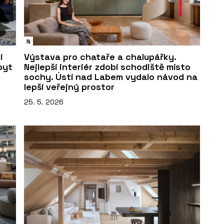
N
í
Výstava pro chataře a chalupářky.
byt
Nejlepší interiér zdobí schodiště místo
sochy. Ústí nad Labem vydalo návod na
lepší veřejný prostor
25. 5. 2026