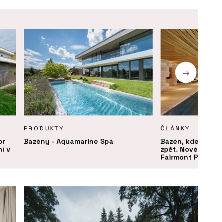
PRODUKTY
ČLÁNKY
or
Bazény - Aquamarine Spa
Bazén, kde plave
í v
zpět. Nové lázně 
Fairmont Prague