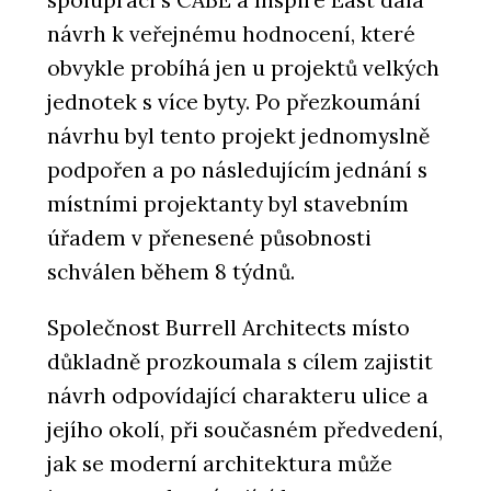
spolupráci s CABE a Inspire East dala
návrh k veřejnému hodnocení, které
obvykle probíhá jen u projektů velkých
jednotek s více byty. Po přezkoumání
návrhu byl tento projekt jednomyslně
podpořen a po následujícím jednání s
místními projektanty byl stavebním
úřadem v přenesené působnosti
schválen během 8 týdnů.
Společnost Burrell Architects místo
důkladně prozkoumala s cílem zajistit
návrh odpovídající charakteru ulice a
jejího okolí, při současném předvedení,
jak se moderní architektura může