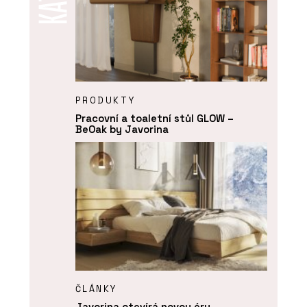
PRODUKTY
Pracovní a toaletní stůl GLOW –
BeOak by Javorina
ČLÁNKY
Javorina otevírá novou éru