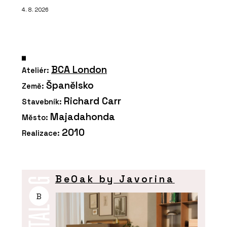
4. 8. 2026
BCA London
Ateliér:
Španělsko
Země:
Richard Carr
Stavebník:
Majadahonda
Město:
2010
Realizace:
BeOak by Javorina
B