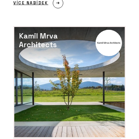
SLUŽBY
VÍCE NABÍDEK
Program JAVORINA PRO - BeOak by
Javorina
Kamil Mrva
Architects
PRODUKTY
Modulární úložné systémy LINK -
BeOak by Javorina