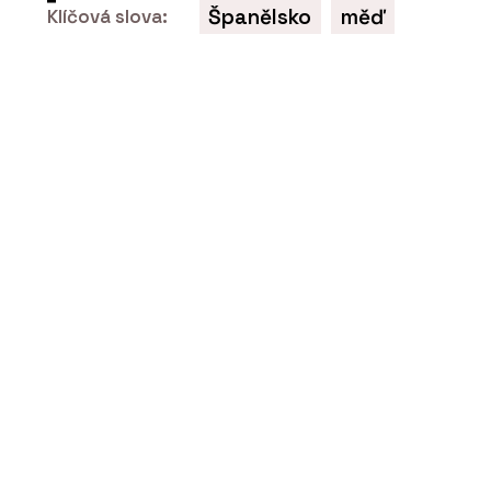
Španělsko
měď
Klíčová slova:
PRODUKTY
Modulární set pro domácí cvičení
SANA - BeOak by Javorina
PRODUKTY
Konferenční stolky - BeOak by
Javorina