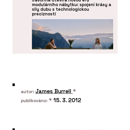
modulárního nábytku: spojení krásy a
síly dubu s technologickou
precizností
O FIRMĚ
BeOak by Javorina
James Burrell
*
autor:
*
15. 3. 2012
publikováno: