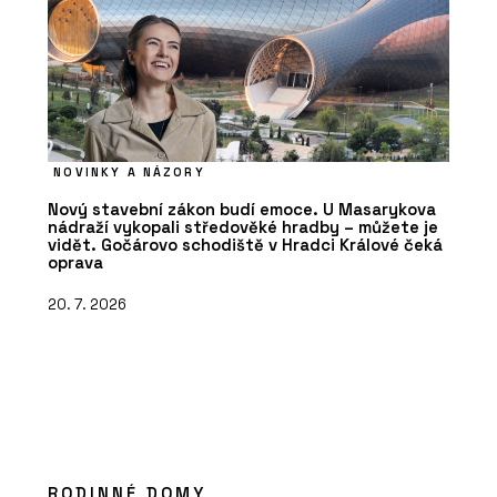
NOVINKY A NÁZORY
Nový stavební zákon budí emoce. U Masarykova
nádraží vykopali středověké hradby – můžete je
vidět. Gočárovo schodiště v Hradci Králové čeká
oprava
20. 7. 2026
RODINNÉ DOMY