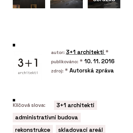
ČLÁNKY
Přírodní Marmoleum se se
socialistickým PVC nedá v ničem
srovnat, říká architekt René Dlesk.
Hodí se do paneláku, kanceláří i vily z
3+1 architekti
*
autor:
první republiky
*
10. 11. 2016
publikováno:
*
Autorská zpráva
zdroj:
3+1 architekti
Klíčová slova:
administrativní budova
PRODUKTY
rekonstrukce
skladovací areál
Sametový vinyl Flotex - Forbo