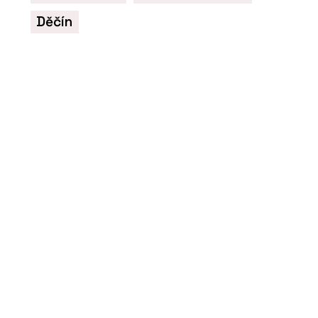
Flooring Systems
Děčín
O FIRMĚ
Forbo Flooring Systems