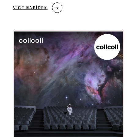
VÍCE NABÍDEK
collcoll
ČLÁNKY
Kanceláře společnosti ŠKODA AUTO v
moderním a trendy designu
PRODUKTY