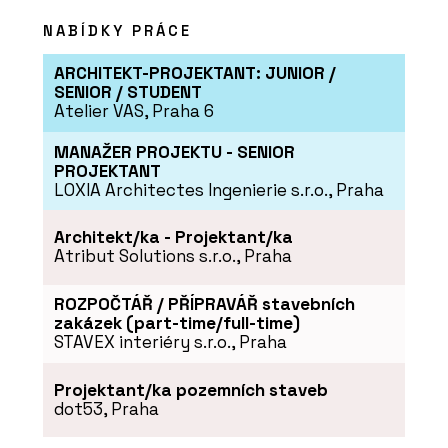
NABÍDKY PRÁCE
PRODUKTY
ARCHITEKT-PROJEKTANT: JUNIOR /
Linoleum na nábytek - Forbo Flooring
Systems
SENIOR / STUDENT
Atelier VAS, Praha 6
MANAŽER PROJEKTU - SENIOR
PROJEKTANT
LOXIA Architectes Ingenierie s.r.o., Praha
Architekt/ka - Projektant/ka
Atribut Solutions s.r.o., Praha
ROZPOČTÁŘ / PŘÍPRAVÁŘ stavebních
zakázek (part-time/full-time)
PRODUKTY
STAVEX interiéry s.r.o., Praha
Akustický vinyl Sarlon a Modul’Up -
Forbo Flooring Systems
Projektant/ka pozemních staveb
dot53, Praha