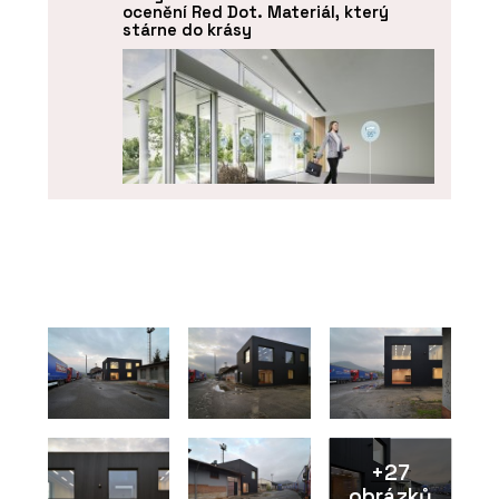
ocenění Red Dot. Materiál, který
stárne do krásy
PRODUKTY
Funkční čisticí rohože Coral - Forbo
Flooring Systems
+27
obrázků