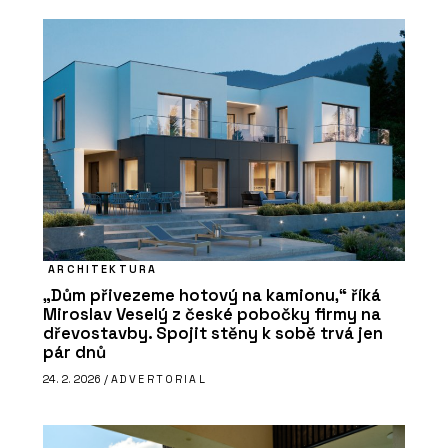
ARCHITEKTURA
„Dům přivezeme hotový na kamionu,“ říká
Miroslav Veselý z české pobočky firmy na
dřevostavby. Spojit stěny k sobě trvá jen
pár dnů
24. 2. 2026 /
ADVERTORIAL