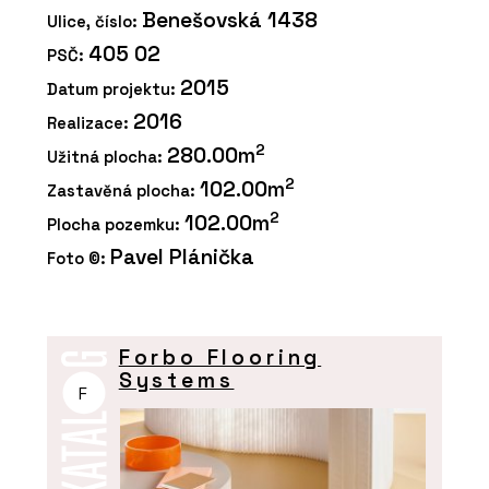
Benešovská 1438
Ulice, číslo:
405 02
PSČ:
2015
Datum projektu:
2016
Realizace:
2
280.00m
Užitná plocha:
2
102.00m
Zastavěná plocha:
2
102.00m
Plocha pozemku:
Pavel Plánička
Foto ©:
Forbo Flooring
Systems
F