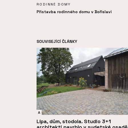
RODINNÉ DOMY
Přístavba rodinného domu v Bořislavi
SOUVISEJÍCÍ ČLÁNKY
A
Lípa, dům, stodola. Studio 3+1
architekti navrhlo v sudetské osadě