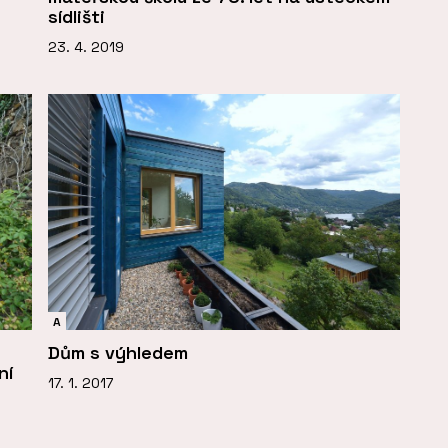
sídlišti
23. 4. 2019
A
Dům s výhledem
ní
17. 1. 2017