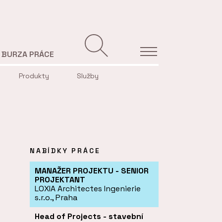
BURZA PRÁCE
Produkty
Služby
NABÍDKY PRÁCE
MANAŽER PROJEKTU - SENIOR
PROJEKTANT
LOXIA Architectes Ingenierie
s.r.o., Praha
Head of Projects - stavební