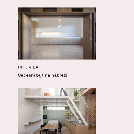
INTERIÉR
Secesní byt na nábřeží