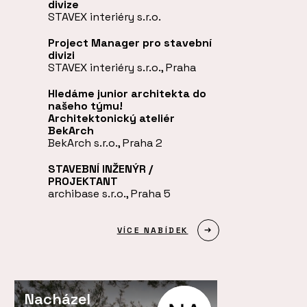
divize
STAVEX interiéry s.r.o.
Project Manager pro stavební
divizi
STAVEX interiéry s.r.o., Praha
Hledáme junior architekta do
našeho týmu!
Architektonický ateliér
BekArch
BekArch s.r.o., Praha 2
STAVEBNÍ INŽENÝR /
PROJEKTANT
archibase s.r.o., Praha 5
VÍCE NABÍDEK
Nacházel