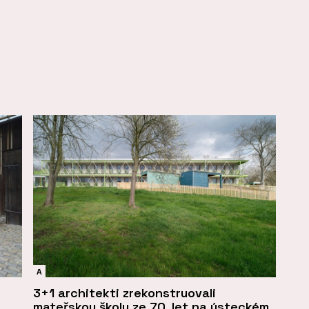
A
3+1 architekti zrekonstruovali
mateřskou školu ze 70. let na ústeckém