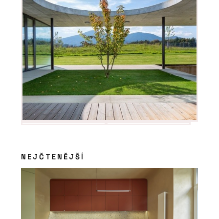
ČLÁNKY
Nový cowork v Nuselském pivovaru
nabízí zázemí, komunitu i promyšlené
koupelny
NEJČTENĚJŠÍ
PRODUKTY
Baterie Spring – RAVAK