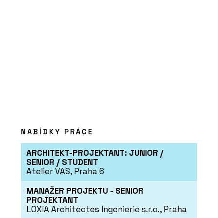
PRODUKTY
Solitérní vany - RAVAK
NABÍDKY PRÁCE
ARCHITEKT-PROJEKTANT: JUNIOR /
SENIOR / STUDENT
Atelier VAS, Praha 6
MANAŽER PROJEKTU - SENIOR
PROJEKTANT
O FIRMĚ
LOXIA Architectes Ingenierie s.r.o., Praha
Ravak