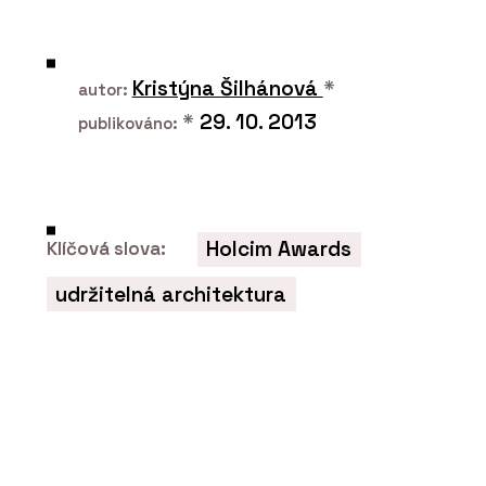
PRODUKTY
Koncept Chrome - RAVAK
Kristýna Šilhánová
*
autor:
*
29. 10. 2013
publikováno:
Holcim Awards
Klíčová slova:
udržitelná architektura
ČLÁNKY
Součástí Designbloku bude
konference Designblok Talks.
Vystoupí hvězdy světového designu,
vstupenky jsou v prodeji.