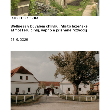
ARCHITEKTURA
Wellness v bývalém chlívku. Místo lázeňské
atmosféry cihly, vápno a přiznané rozvody
23. 6. 2026