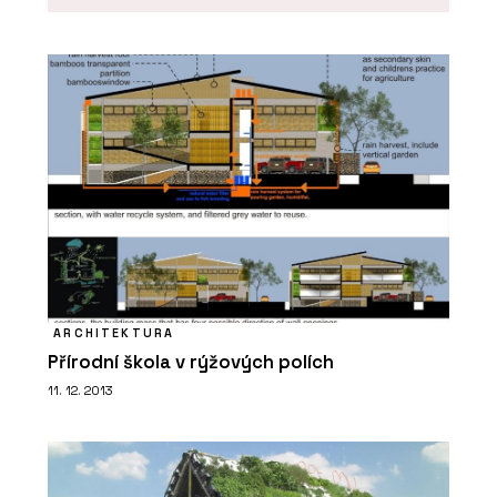
PRODUKTY
Dveřní systém Schüco AD UP 75
ARCHITEKTURA
Přírodní škola v rýžových polích
ČLÁNKY
11. 12. 2013
Rekonstrukce kultovní restaurace
Sansibar na ostrově v Severním moři.
Dřevěná okna nahradil hliník, není to
ale poznat