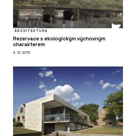
PRODUKTY
Posuvný systém Schüco AS PD 75.HI
ARCHITEKTURA
Rezervace s ekologickým výchovným
charakterem
4. 12. 2013
ČLÁNKY
Nemocnice, která jako nemocnice
záměrně nevypadá