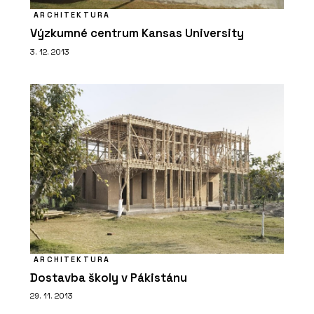
ARCHITEKTURA
Výzkumné centrum Kansas University
3. 12. 2013
PRODUKTY
Okenní systémy Schüco AWS 75 PD.SI
ČLÁNKY
ARCHITEKTURA
Hliníkové systémy Schüco: Posunout,
Dostavba školy v Pákistánu
nebo shrnout?
29. 11. 2013