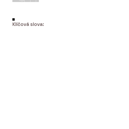
Klíčová slova:
ČLÁNKY
Kolik stojí stavba, která ještě
neexistuje. Rozhovor s Jiřím
Podolským, technickým ředitelem z
HINTONu