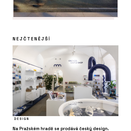
„Stavíme na hraně možností. Parcely
jsou složitější a odborníků ubývá,“ říká
o zakládání staveb Radek Obst z
HINTONu
NEJČTENĚJŠÍ
ČLÁNKY
Ve stavebnictví chybí lidé a
technologie je nenahradí. Ředitelé
HINTON o tom, co dnes hýbe stavbami
DESIGN
Na Pražském hradě se prodává český design.