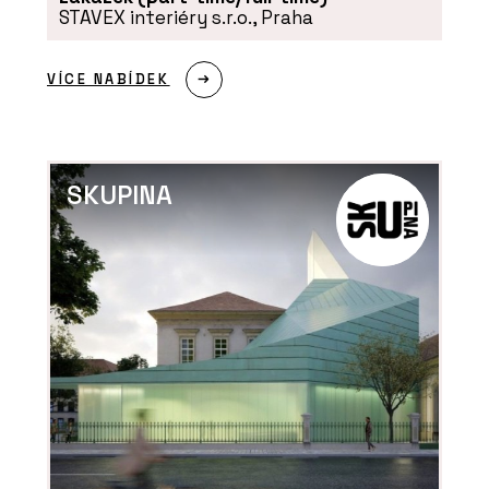
STAVEX interiéry s.r.o., Praha
VÍCE NABÍDEK
ČLÁNKY
„Monolit není jen technika, je to
řemeslo.“ Rozhovor s Romanem Polzem
SKUPINA
z HINTONu o betonu, kreativitě a práci
s architekty
ČLÁNKY