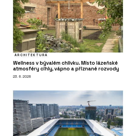
ARCHITEKTURA
Wellness v bývalém chlívku. Místo lázeňské
atmosféry cihly, vápno a přiznané rozvody
23. 6. 2026