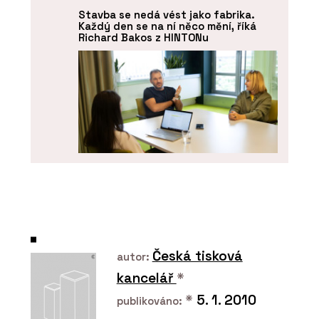
Stavba se nedá vést jako fabrika.
Každý den se na ní něco mění, říká
Richard Bakos z HINTONu
ČLÁNKY
Fasáda Máje měla vypadat jako ta
původní. Technicky je ale úplně jinde,
říkají Jan Houdek a Ingrid Pernická z
Česká tisková
HINTONu
autor:
kancelář
*
*
5. 1. 2010
publikováno: