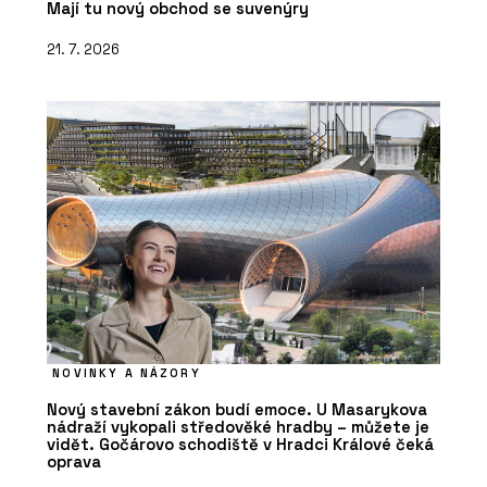
Mají tu nový obchod se suvenýry
21. 7. 2026
ČLÁNKY
Nový dům na starém místě. Rezidence
U Milosrdných přináší do historického
centra Prahy soudobou eleganci
NOVINKY A NÁZORY
Nový stavební zákon budí emoce. U Masarykova
nádraží vykopali středověké hradby – můžete je
vidět. Gočárovo schodiště v Hradci Králové čeká
oprava