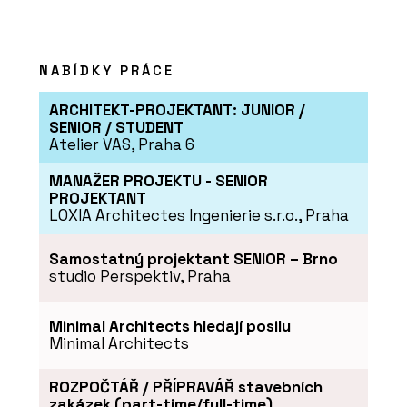
O FIRMĚ
Hinton a.s.
NABÍDKY PRÁCE
ARCHITEKT-PROJEKTANT: JUNIOR /
SENIOR / STUDENT
Atelier VAS, Praha 6
MANAŽER PROJEKTU - SENIOR
PROJEKTANT
LOXIA Architectes Ingenierie s.r.o., Praha
ČLÁNKY
Samostatný projektant SENIOR – Brno
„V jižních Čechách stavíme hlavně
studio Perspektiv, Praha
byty. Ne proto, že bychom nechtěli
dělat nic jiného, ale protože takový je
trh,“ říká Pavel Míka z HINTONu
Minimal Architects hledají posilu
Minimal Architects
ROZPOČTÁŘ / PŘÍPRAVÁŘ stavebních
zakázek (part-time/full-time)