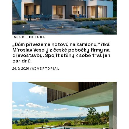
ARCHITEKTURA
„Dům přivezeme hotový na kamionu,“ říká
Miroslav Veselý z české pobočky firmy na
dřevostavby. Spojit stěny k sobě trvá jen
pár dnů
24. 2. 2026 /
ADVERTORIAL