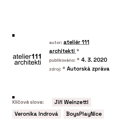
O FIRMĚ
REHAU Česká republika
ateliér 111
autor:
architekti
*
*
4. 3. 2020
publikováno:
*
Autorská zpráva
zdroj:
PRODUKTY
Systém odhlučnění domovní
Jiří Weinzettl
Klíčová slova:
kanalizace RAUPIANO PLUS - REHAU
Veronika Indrová
BoysPlayNice