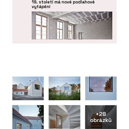
19. století má nové podlahové
vytápění
PRODUKTY
Vytápění a chlazení - REHAU
+28
obrázků