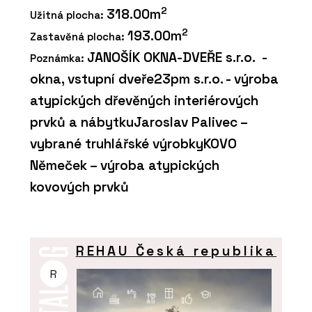
2
318.00m
Užitná plocha:
2
193.00m
Zastavěná plocha:
JANOŠÍK OKNA-DVEŘE s.r.o. -
Poznámka:
okna, vstupní dveře23pm s.r.o. - výroba
atypických dřevěných interiérových
prvků a nábytkuJaroslav Palivec –
vybrané truhlářské výrobkyKOVO
Němeček – výroba atypických
kovových prvků
REHAU Česká republika
R