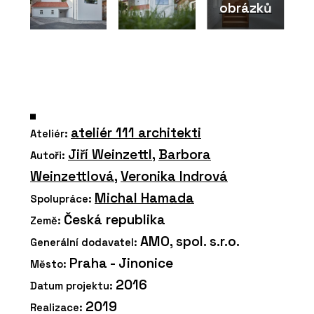
obrázků
ateliér 111 architekti
Ateliér:
Jiří Weinzettl
,
Barbora
Autoři:
Weinzettlová
,
Veronika Indrová
Michal Hamada
Spolupráce:
Česká republika
Země:
AMO, spol. s.r.o.
Generální dodavatel:
Praha - Jinonice
Město:
2016
Datum projektu:
2019
Realizace: