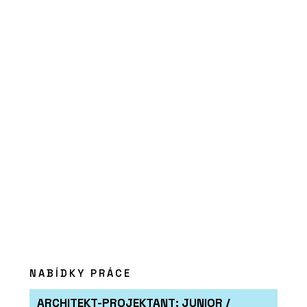
ČLÁNKY
Vícepodlažní dřevostavba TIMBER
PRAHA s podlahovým vytápěním
REHAU
NABÍDKY PRÁCE
ARCHITEKT-PROJEKTANT: JUNIOR /
PRODUKTY