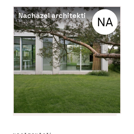
Nacházel architekti
PRODUKTY
Systém pro instalaci teplé a studené
pitné vody RAUTITAN - REHAU
PRODUKTY
Regulace teploty NEA SMART 2.0 -
REHAU