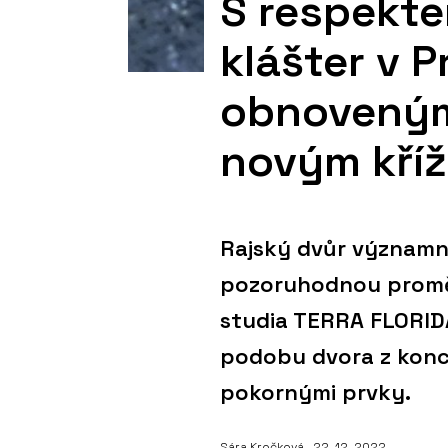
S respekte
klášter v P
obnoveným
novým kří
Rajský dvůr významné
pozoruhodnou proměn
studia TERRA FLORID
podobu dvora z konce 
pokornými prvky.
Sára Kročková
, 22. 12. 2022