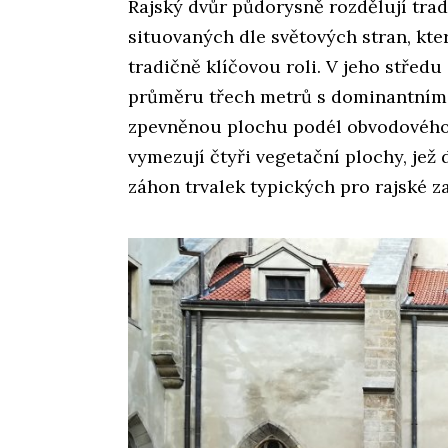
Rajský dvůr půdorysně rozdělují trad
situovaných dle světových stran, kte
tradičně klíčovou roli. V jeho střed
průměru třech metrů s dominantním k
zpevněnou plochu podél obvodového 
vymezují čtyři vegetační plochy, jež 
záhon trvalek typických pro rajské z