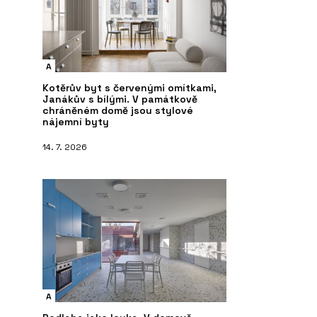
A
Kotěrův byt s červenými omítkami,
Janákův s bílými. V památkově
chráněném domě jsou stylové
nájemní byty
14. 7. 2026
A