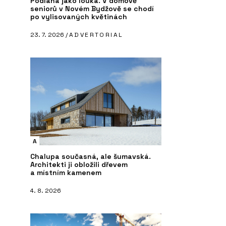
Podlaha jako louka. V domově
seniorů v Novém Bydžově se chodí
po vylisovaných květinách
23. 7. 2026 /
ADVERTORIAL
A
Chalupa současná, ale šumavská.
Architekti ji obložili dřevem
a místním kamenem
4. 8. 2026