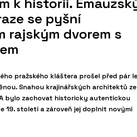
m k historii. Emauzsk
raze se pyšní
 rajským dvorem s
žem
ho pražského kláštera prošel před pár l
ou. Snahou krajinářských architektů ze
A bylo zachovat historicky autentickou
19. století a zároveň jej doplnit novými