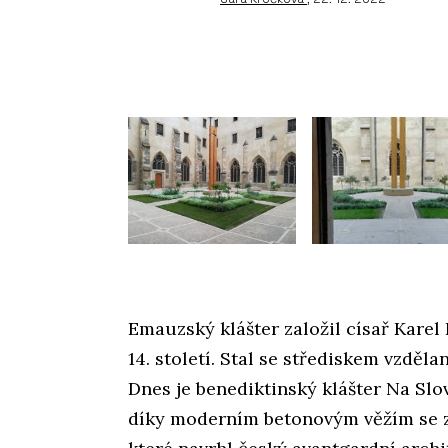
Emauzský klášter založil císař Karel
14. století. Stal se střediskem vzděl
Dnes je benediktinský klášter Na Sl
díky moderním betonovým věžím se z