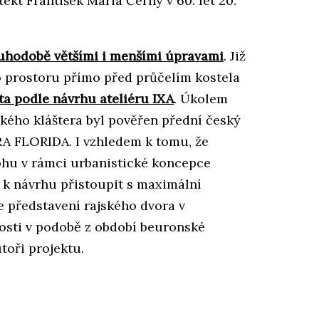
ekt František Maria Černý v 60. let 20.
uhodobě většími i menšími úpravami
. Již
o prostoru přímo před průčelím kostela
ta podle návrhu ateliéru IXA
. Úkolem
ého kláštera byl pověřen přední český
RA FLORIDA. I vzhledem k tomu, že
lohu v rámci urbanistické koncepce
 k návrhu přistoupit s maximální
 představení rajského dvora v
osti v podobě z období beuronské
toři projektu.