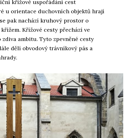
iční křížové uspořádání cest
ré u orientace duchovních objektů hrají
u se pak nachází kruhový prostor o
řížem. Křížové cesty přechází ve
zdiva ambitu. Tyto zpevněné cesty
dále dělí obvodový trávníkový pás a
ahrady.