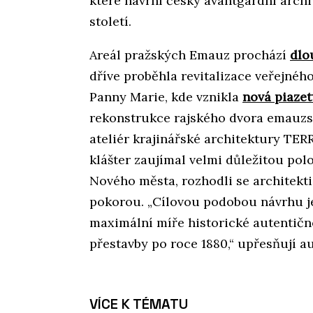
které navrhl český avantgardní archit
století.
Areál pražských Emauz prochází
dlo
dříve proběhla revitalizace veřejnéh
Panny Marie, kde vznikla
nová piazet
rekonstrukce rajského dvora emauzsk
ateliér krajinářské architektury TER
klášter zaujímal velmi důležitou po
Nového města, rozhodli se architekti
pokorou. „Cílovou podobou návrhu je
maximální míře historické autentičn
přestavby po roce 1880,“ upřesňují au
VÍCE K TÉMATU